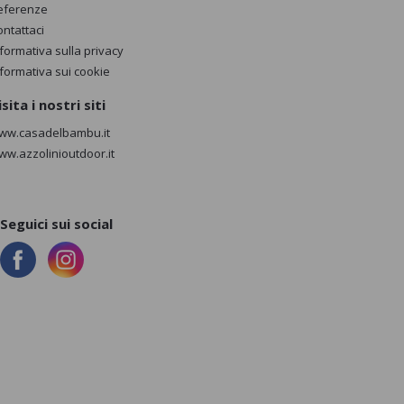
eferenze
ontattaci
nformativa sulla privacy
nformativa sui cookie
isita i nostri siti
ww.casadelbambu.it
ww.azzolinioutdoor.it
Seguici sui social