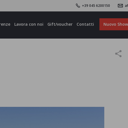
+39 045 6200150
af
renze
Lavora con noi
Gift/voucher
Contatti
Nuovo Sho