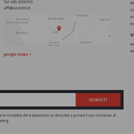
Tel:
045 6200150
R
affi@azzolini.it
C
I
I
V
w
w
google maps >
ISCRIVITI
e le modalità del trattamento ivi descritte e presta il suo consenso al
keting