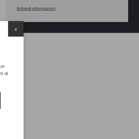
Richiedi informazioni
x
suo
i di