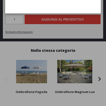
Richiedi un preventivo
Quantità
AGGIUNGI AL PREVENTIVO
Richiedi informazioni
Nella stessa categoria
Ombrellone Pagoda
Ombrellone Magnum Lux
Om