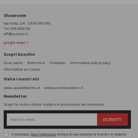
Showroom
Via Volta, 2/4 - 37010 Affi (VR)
Tel:
045 6200150
affi@azzolini.it
google maps >
Scopri Azzolini
Dove siamo
Referenze
Contattaci
Informativa sulla privacy
Informativa sui cookie
Visita i nostri siti
www.casadelbambu.it
www.azzolinioutdoor.it
Newsletter
Scopri le nostre ultime novità e le promozioni del momento
ISCRIVITI
L’interessato,
letta l'informativa
dichiara di aver compreso le finalità e le modalità