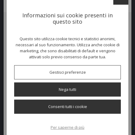
Informazioni sui cookie presenti in
questo sito
POSEIDON
è il classico ombrellone da spiaggia con balza, molto
ultilizzato anche per ambientazioni private.
Questo sito utilizza cookie tecnici e statistici anonimi,
Telaio con 10 stecche in acciaio.
necessari al suo funzionamento. Utilizza anche cookie di
Caratteristiche di serie
:
marketing, che sono disabilitati di default e vengono
attivati solo previo consenso da parte tua.
- asta in alluminio anodizzato Ø 40 mm
- giunto a baionetta
Gestisci preferenze
- componenti in nylon
- appendiabiti intercambiabili
Nega tutti
- stecche in acciaio zincate e verniciate bianco Ø 5 mm
- tessuto e bordo in acrilico tinto in massa
Consenti tutti i cookie
- borchie antistrappo
SCHEDA TECNICA
Per saperne di più