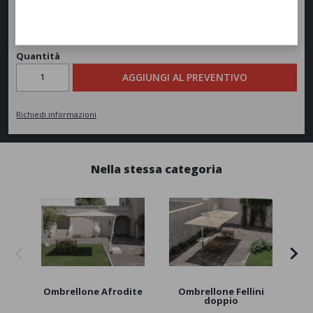
Richiedi un preventivo
Quantità
AGGIUNGI AL PREVENTIVO
Richiedi informazioni
Nella stessa categoria
Ombrellone Afrodite
Ombrellone Fellini
Om
doppio