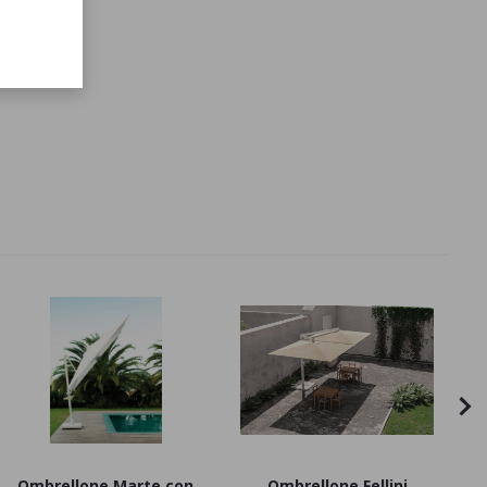
Ombrellone Marte con
Ombrellone Fellini