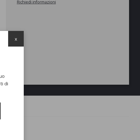
Richiedi informazioni
x
suo
i di