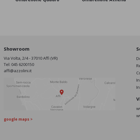
Showroom
S
Via Volta, 2/4 - 37010 Affi (VR)
D
Tel:
045 6200150
R
affi@azzolini.it
C
I
I
V
w
w
google maps >