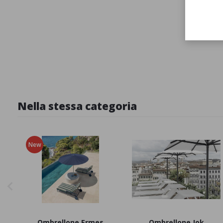
Nella stessa categoria
New
Ombrellone Ermes
Ombrellone Jok