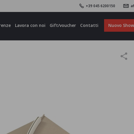
+39 045 6200150
af
renze
Lavora con noi
Gift/voucher
Contatti
Nuovo Sho