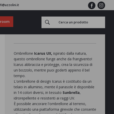
fi@azzolini.it
wroom
Ombrellone
Icarus UX,
ispirato dalla natura,
questo ombrellone funge anche da frangivento!
lcarus abbraccia e protegge, crea la sicurezza di
un bozzolo, mentre puoi goderti appieno il bel
tempo.
L'ombrellone di design Icarus è costituito da un
telaio in alluminio, mente il parasole è disponibile
in 14 colori diversi, in tessuto
Sunbrella
,
idrorepellente e resistenti ai raggi UV.
È possibile ancorare l'ombrellone al terreno,
utilizzando una piattaforma girevole che consente