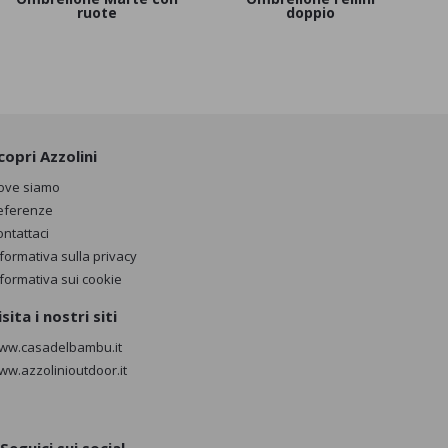
ruote
doppio
copri Azzolini
ove siamo
eferenze
ontattaci
nformativa sulla privacy
nformativa sui cookie
isita i nostri siti
ww.casadelbambu.it
ww.azzolinioutdoor.it
Seguici sui social