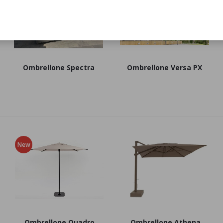
Ombrellone Spectra
Ombrellone Versa PX
New
Ombrellone Quadro
Ombrellone Athena