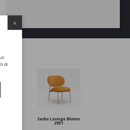
x
suo
i di
me 2950
Sedia Lounge Blume
2951