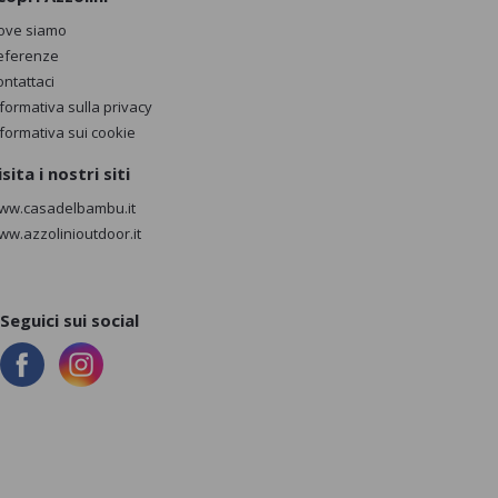
ove siamo
eferenze
ontattaci
nformativa sulla privacy
nformativa sui cookie
isita i nostri siti
ww.casadelbambu.it
ww.azzolinioutdoor.it
Seguici sui social