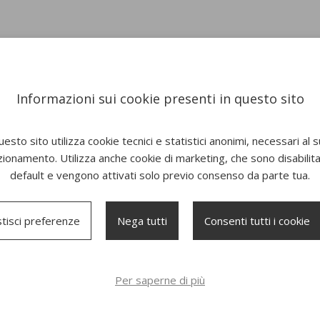
Informazioni sui cookie presenti in questo sito
esto sito utilizza cookie tecnici e statistici anonimi, necessari al 
zionamento. Utilizza anche cookie di marketing, che sono disabilitat
default e vengono attivati solo previo consenso da parte tua.
tisci preferenze
Nega tutti
Consenti tutti i cookie
Per saperne di più
o Blume 5540
Poltrona Blume 2955
Sedia Blu