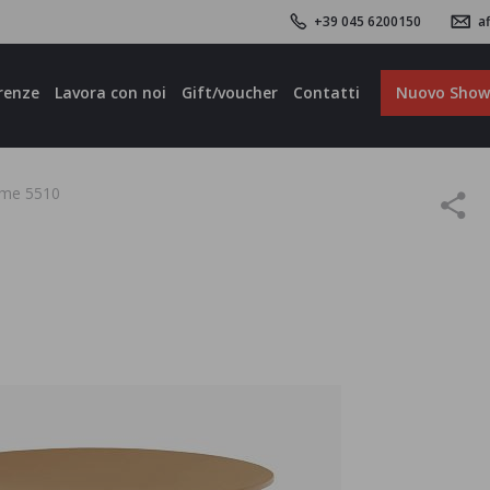
+39 045 6200150
af
renze
Lavora con noi
Gift/voucher
Contatti
Nuovo Sho
me 5510