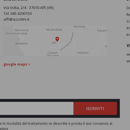
Via Volta, 2/4 - 37010 Affi (VR)
D
Tel:
045 6200150
R
affi@azzolini.it
C
I
I
V
w
w
google maps >
ISCRIVITI
e le modalità del trattamento ivi descritte e presta il suo consenso al
keting