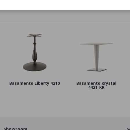
Basamento Liberty 4210
Basamento Krystal
4421_KR
Showroom
S