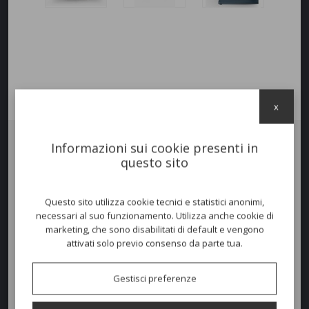
x
Informazioni sui cookie presenti in
Il Basamento
BLUME 5540
riprende le linee ricercate della collezione
questo sito
la cui forza distintiva emerge dalla sofisticata silhouette a forma di
fiore della colonna che, correndo lungo la sua altezza, dona uno stile
inconfondibile. Base centrale quadrata in ghisa o acciaio e colonna in
Questo sito utilizza cookie tecnici e statistici anonimi,
estruso di alluminio. Ripiano disponibile in diverse dimensioni e
necessari al suo funzionamento. Utilizza anche cookie di
finiture.
marketing, che sono disabilitati di default e vengono
Disponibile h. 73, h. 50 e h. 36 cm. Portata max del piano
attivati solo previo consenso da parte tua.
quadrato 90x90 cm.
Gestisci preferenze