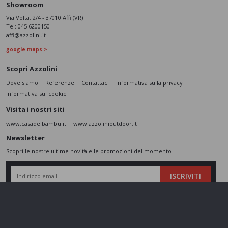
Showroom
Via Volta, 2/4 - 37010 Affi (VR)
Tel:
045 6200150
affi@azzolini.it
google maps >
Scopri Azzolini
Dove siamo
Referenze
Contattaci
Informativa sulla privacy
Informativa sui cookie
Visita i nostri siti
www.casadelbambu.it
www.azzolinioutdoor.it
Newsletter
Scopri le nostre ultime novità e le promozioni del momento
ISCRIVITI
L’interessato,
letta l'informativa
dichiara di aver compreso le finalità e le modalità
del trattamento ivi descritte e presta il suo consenso al trattamento e alla
comunicazione dei dati personali per i fini di marketing