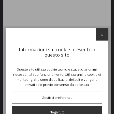
x
Basamento
ELICA
high in alluminio verniciato per uso esterno.
Versione alta della ricercata linea Elica per ambienti contract con
Informazioni sui cookie presenti in
necessità di fornire al cliente uno spazio dedicato all'aperitivo.
questo sito
Struttura stabile e robusta.
Questo sito utilizza cookie tecnici e statistici anonimi,
Colori disponibili
necessari al suo funzionamento. Utilizza anche cookie di
marketing, che sono disabilitati di default e vengono
attivati solo previo consenso da parte tua.
Dimensioni e peso
Gestisci preferenze
Larghezza:
53cm
Profondità:
53cm
Nega tutti