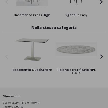
Basamento Cross High
Sgabello Easy
Nella stessa categoria
Basamento Quadra 4570
Ripiano Stratificato HPL
Bas
FENIX
Showroom
Via Volta, 2/4 - 37010 Affi (VR)
Tel:
045 6200150