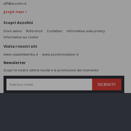
affi@azzolini.it
google maps >
Scopri Azzolini
Dove siamo
Referenze
Contattaci
Informativa sulla privacy
Informativa sui cookie
Visita i nostri siti
www.casadelbambu.it
www.azzolinioutdoor.it
Newsletter
Scopri le nostre ultime novità e le promozioni del momento
ISCRIVITI
L’interessato,
letta l'informativa
dichiara di aver compreso le finalità e le modalità
del trattamento ivi descritte e presta il suo consenso al trattamento e alla
comunicazione dei dati personali per i fini di marketing
Seguici sui social