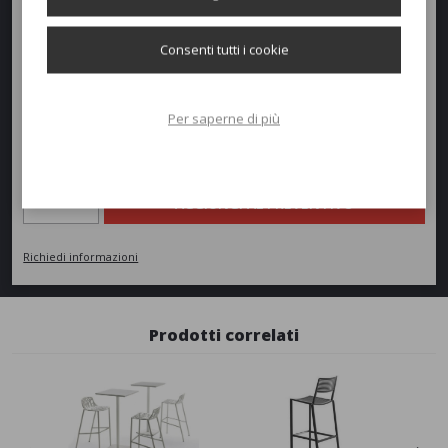
Altezza:
71cm
Consenti tutti i cookie
Peso:
8,5kg
Per saperne di più
Richiedi un preventivo
Quantità
AGGIUNGI AL PREVENTIVO
Richiedi informazioni
Prodotti correlati