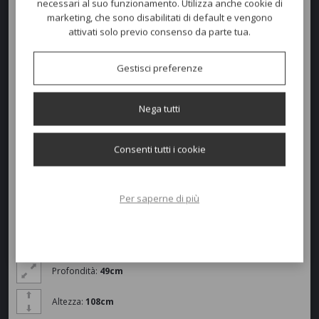
necessari al suo funzionamento. Utilizza anche cookie di
marketing, che sono disabilitati di default e vengono
Interamente in alluminio
, con colonna in estruso e piedi in
attivati solo previo consenso da parte tua.
pressofusione.
Disponibile con
finiture per interno o
con trattamento
per uso
Gestisci preferenze
esterno
.
Nega tutti
Consenti tutti i cookie
Con piedino regolatore.
Per saperne di più
Dimensioni e peso
Larghezza:
49cm
Profondità:
49cm
Altezza:
108cm