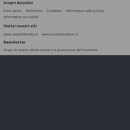
Scopri Azzolini
Dove siamo
Referenze
Contattaci
Informativa sulla privacy
Informativa sui cookie
Visita i nostri siti
www.casadelbambu.it
www.azzolinioutdoor.it
Newsletter
Scopri le nostre ultime novità e le promozioni del momento
ISCRIVITI
L’interessato,
letta l'informativa
dichiara di aver compreso le finalità e le modalità
del trattamento ivi descritte e presta il suo consenso al trattamento e alla
comunicazione dei dati personali per i fini di marketing
Seguici sui social