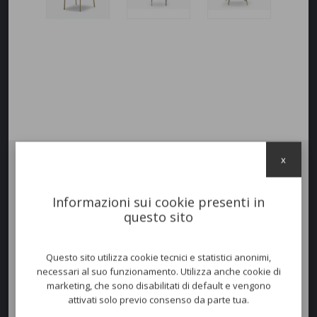
x
Sedia BLUME 2950
, il sottile telaio in estruso di alluminio si unisce alla
generosa imbottitura in schiumato poliuretanico, rendendola
Informazioni sui cookie presenti in
confortevole e soffice. I diversi rivestimenti e le finiture disponibili
questo sito
permettono a questa collezione di adattarsi ad ogni situazione.
Impilabile
.
Questo sito utilizza cookie tecnici e statistici anonimi,
necessari al suo funzionamento. Utilizza anche cookie di
marketing, che sono disabilitati di default e vengono
attivati solo previo consenso da parte tua.