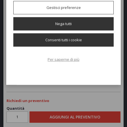
Gestisci preferenze
Nega tutti
Dimensioni e peso
Consenti tutti i cookie
Larghezza:
53cm
Profondità:
54,50cm
Per saperne di più
Altezza:
47/81cm
Peso:
6,7kg
Richiedi un preventivo
Quantità
AGGIUNGI AL PREVENTIVO