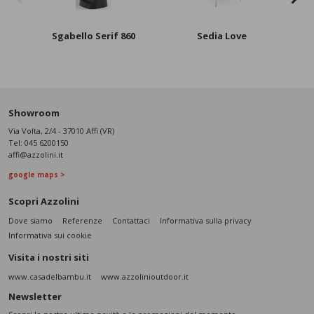
Sgabello Serif 860
Sedia Love
S
Showroom
Via Volta, 2/4 - 37010 Affi (VR)
Tel:
045 6200150
affi@azzolini.it
google maps >
Scopri Azzolini
Dove siamo
Referenze
Contattaci
Informativa sulla privacy
Informativa sui cookie
Visita i nostri siti
www.casadelbambu.it
www.azzolinioutdoor.it
Newsletter