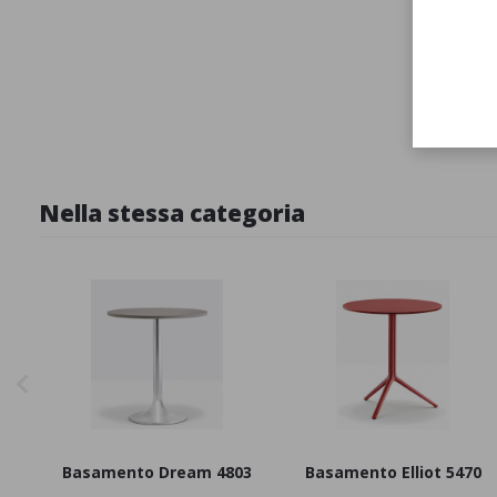
Ripiano 
Nella stessa categoria
Basamento Dream 4803
Basamento Elliot 5470