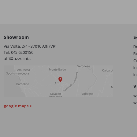
Showroom
S
Via Volta, 2/4 - 37010 Affi (VR)
D
Tel:
045 6200150
R
affi@azzolini.it
C
I
I
V
w
w
google maps >