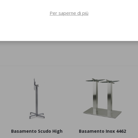
Per saperne di più
Laminato Abs
Basamento Inox 4402
Ripiano Cera
Basamento Scudo High
Basamento Inox 4462