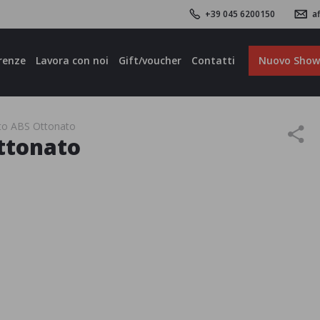
+39 045 6200150
af
renze
Lavora con noi
Gift/voucher
Contatti
Nuovo Sho
to ABS Ottonato
ttonato