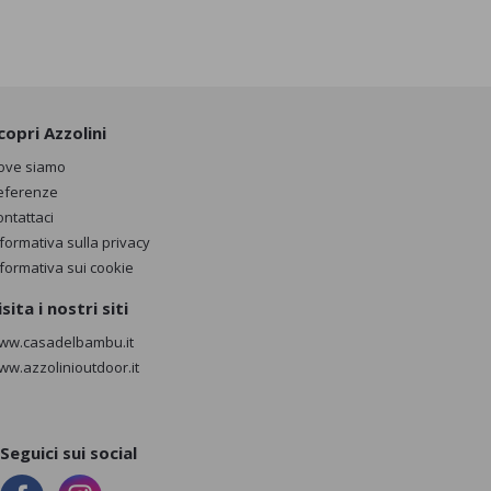
copri Azzolini
ove siamo
eferenze
ontattaci
nformativa sulla privacy
nformativa sui cookie
isita i nostri siti
ww.casadelbambu.it
ww.azzolinioutdoor.it
Seguici sui social