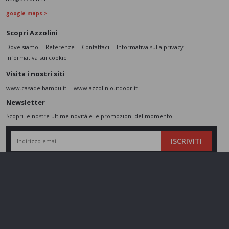
google maps >
Scopri Azzolini
Dove siamo
Referenze
Contattaci
Informativa sulla privacy
Informativa sui cookie
Visita i nostri siti
www.casadelbambu.it
www.azzolinioutdoor.it
Newsletter
Scopri le nostre ultime novità e le promozioni del momento
ISCRIVITI
L’interessato,
letta l'informativa
dichiara di aver compreso le finalità e le modalità
del trattamento ivi descritte e presta il suo consenso al trattamento e alla
comunicazione dei dati personali per i fini di marketing
Seguici sui social