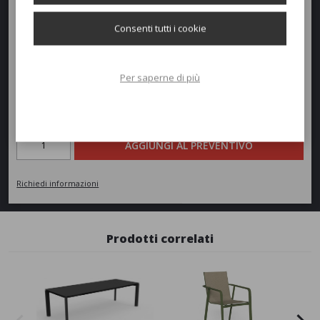
Altezza:
74cm
Consenti tutti i cookie
Peso:
17kg
Per saperne di più
Richiedi un preventivo
Quantità
AGGIUNGI AL PREVENTIVO
Richiedi informazioni
Prodotti correlati