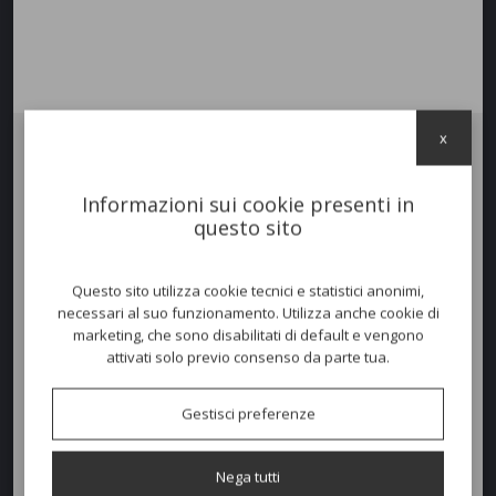
x
Tavolo
MILO
quadrato con struttura e piano in alluminio verniciato a
polvere per uso esterno. Tavolo ideato per soddisfare l'esigenza
Informazioni sui cookie presenti in
contract e residenziale. Gambe raffinate, tavolo che si presenta
questo sito
ricercato ed elegante.
Questo sito utilizza cookie tecnici e statistici anonimi,
Colori disponibili
necessari al suo funzionamento. Utilizza anche cookie di
marketing, che sono disabilitati di default e vengono
attivati solo previo consenso da parte tua.
Dimensioni e peso
Gestisci preferenze
Larghezza:
90cm
Nega tutti
Profondità:
90cm