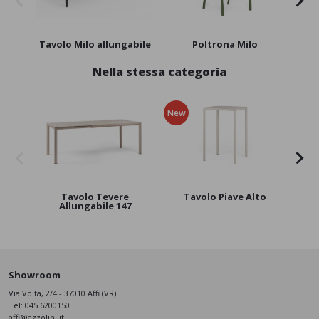
Tavolo Milo allungabile
Poltrona Milo
Ta
Nella stessa categoria
New
New
Tavolo Tevere
Tavolo Piave Alto
Allungabile 147
Showroom
Via Volta, 2/4 - 37010 Affi (VR)
Tel:
045 6200150
affi@azzolini.it