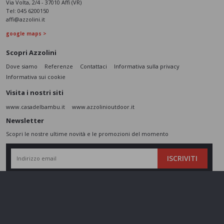
Via Volta, 2/4 - 37010 Affi (VR)
Tel:
045 6200150
affi@azzolini.it
google maps >
Scopri Azzolini
Dove siamo
Referenze
Contattaci
Informativa sulla privacy
Informativa sui cookie
Visita i nostri siti
www.casadelbambu.it
www.azzolinioutdoor.it
Newsletter
Scopri le nostre ultime novità e le promozioni del momento
ISCRIVITI
L’interessato,
letta l'informativa
dichiara di aver compreso le finalità e le modalità
del trattamento ivi descritte e presta il suo consenso al trattamento e alla
comunicazione dei dati personali per i fini di marketing
Seguici sui social