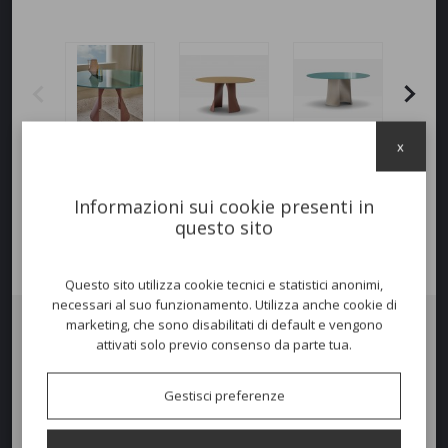
x
Informazioni sui cookie presenti in
questo sito
Questo sito utilizza cookie tecnici e statistici anonimi,
necessari al suo funzionamento. Utilizza anche cookie di
marketing, che sono disabilitati di default e vengono
attivati solo previo consenso da parte tua.
Tavolo ANEMOS
è un tavolo caratterizzato da forme semplici e
architettoniche volte ad esaltare la matericità del
cemento
,
conferendogli un nuovo linguaggio espressivo.‎ Il tratto distintivo è la
Gestisci preferenze
base, formata da due gusci di
cemento
separati tra loro e fissati al
ripiano che, come una membrana strutturale, si liberano dal loro
immaginario di peso e grazie ad una doppia curvatura assumono una