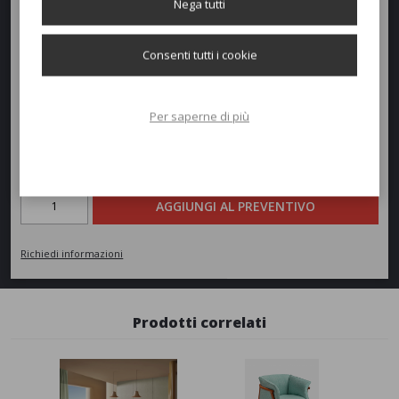
Nega tutti
forma flessibile e sinuosa. ‎Disponibile con piano in
cemento
per la
versione
outdoor
oppure in
stratificato
e
stratificato lucido
per la
versione
indoor
.
Consenti tutti i cookie
SCHEDA TECNICA
Per saperne di più
Richiedi un preventivo
Quantità
AGGIUNGI AL PREVENTIVO
Richiedi informazioni
Prodotti correlati