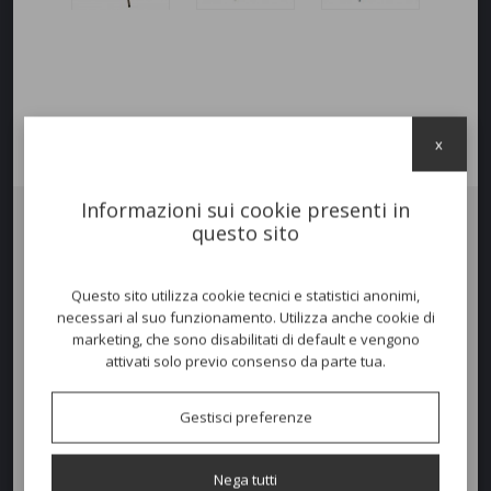
x
Informazioni sui cookie presenti in
questo sito
Tavolo
PIGALLE
rotondo 105 pieghevole, in acciaio verniciato per uso
esterno. Una linea delicata e romantica. La linea Pigalle si adatta ad
ambienti piccoli e riservati, ideale per uso contract - residenziale.
Questo sito utilizza cookie tecnici e statistici anonimi,
necessari al suo funzionamento. Utilizza anche cookie di
marketing, che sono disabilitati di default e vengono
Colori disponibili
attivati solo previo consenso da parte tua.
Gestisci preferenze
Dimensioni e peso
Nega tutti
Altezza:
74cm