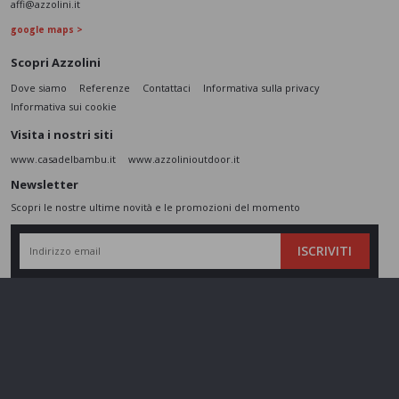
affi@azzolini.it
google maps >
Scopri Azzolini
Dove siamo
Referenze
Contattaci
Informativa sulla privacy
Informativa sui cookie
Visita i nostri siti
www.casadelbambu.it
www.azzolinioutdoor.it
Newsletter
Scopri le nostre ultime novità e le promozioni del momento
ISCRIVITI
L’interessato,
letta l'informativa
dichiara di aver compreso le finalità e le modalità
del trattamento ivi descritte e presta il suo consenso al trattamento e alla
comunicazione dei dati personali per i fini di marketing
Seguici sui social