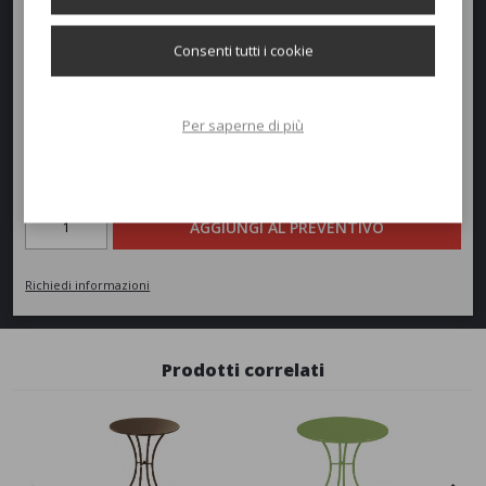
Diametro:
105cm
Consenti tutti i cookie
Peso:
16,3kg
Per saperne di più
Richiedi un preventivo
Quantità
AGGIUNGI AL PREVENTIVO
Richiedi informazioni
Prodotti correlati