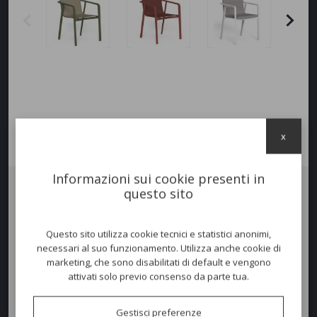
x
Informazioni sui cookie presenti in
questo sito
POLTRONA MILO
in alluminio verniciato a polvere, seduta e schienale
rivestite interamente con tessuto Textilene per esterno. Prodotto nato
per soddisfare l'uso privato e l'uso Contract.
Impilabile
. Per un
Questo sito utilizza cookie tecnici e statistici anonimi,
maggiore comfort si consiglia utilizzo di cuscineria extra.
necessari al suo funzionamento. Utilizza anche cookie di
marketing, che sono disabilitati di default e vengono
attivati solo previo consenso da parte tua.
Colori disponibili
Gestisci preferenze