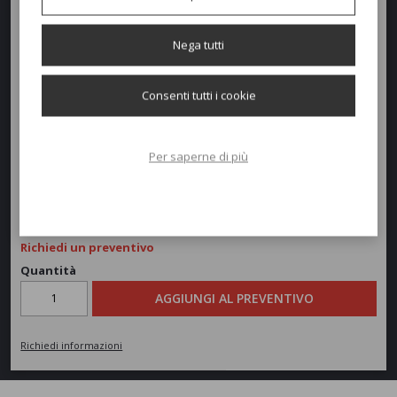
Dimensioni e peso
Nega tutti
Larghezza:
59cm
Consenti tutti i cookie
Profondità:
58cm
Altezza:
48/90cm
Per saperne di più
Peso:
4kg
Richiedi un preventivo
Quantità
AGGIUNGI AL PREVENTIVO
Richiedi informazioni