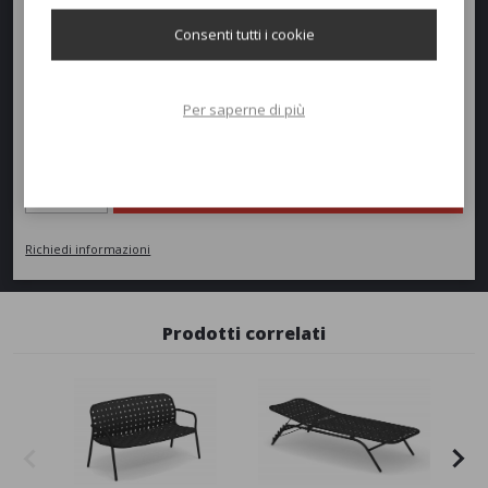
Altezza:
40cm
Consenti tutti i cookie
Peso:
4kg
Per saperne di più
Richiedi un preventivo
Quantità
AGGIUNGI AL PREVENTIVO
Richiedi informazioni
Prodotti correlati