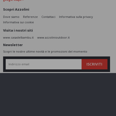
Scopri Azzolini
Dove siamo
Referenze
Contattaci
Informativa sulla privacy
Informativa sui cookie
Visita i nostri siti
www.casadelbambu.it
www.azzolinioutdoor.it
Newsletter
Scopri le nostre ultime novità e le promozioni del momento
ISCRIVITI
L’interessato,
letta l'informativa
dichiara di aver compreso le finalità e le modalità
del trattamento ivi descritte e presta il suo consenso al trattamento e alla
comunicazione dei dati personali per i fini di marketing
Seguici sui social