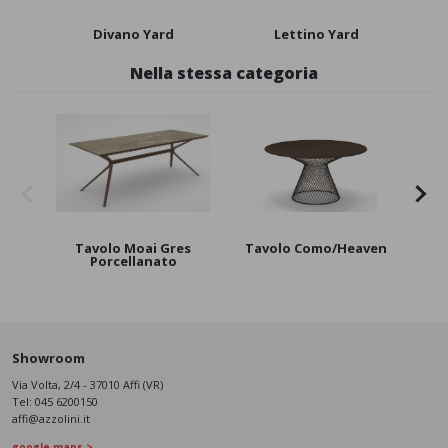
Divano Yard
Lettino Yard
Pol
Nella stessa categoria
Tavolo Moai Gres
Tavolo Como/Heaven
Tavo
Porcellanato
Showroom
Via Volta, 2/4 - 37010 Affi (VR)
Tel:
045 6200150
affi@azzolini.it
google maps >