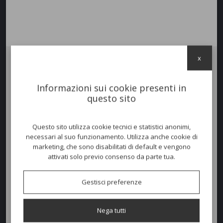
x
Tavolo basso
YARD
quadrato con struttura in alluminio e
multimateriali, che danno vita ad un insieme dallo stile insolito ed
Informazioni sui cookie presenti in
eclettico e dal comfort accentuato.
questo sito
Colori disponibili
Questo sito utilizza cookie tecnici e statistici anonimi,
necessari al suo funzionamento. Utilizza anche cookie di
marketing, che sono disabilitati di default e vengono
attivati solo previo consenso da parte tua.
Dimensioni e peso
Larghezza:
60cm
Gestisci preferenze
Profondità:
60cm
Nega tutti