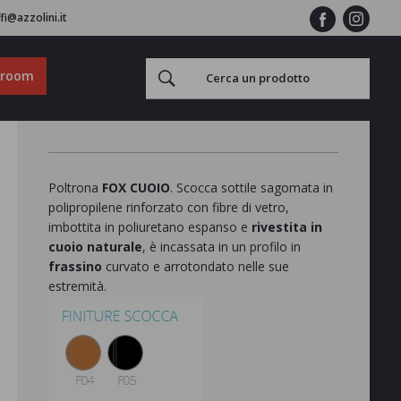
fi@azzolini.it
wroom
Poltrona
FOX CUOIO
. Scocca sottile sagomata in
polipropilene rinforzato con fibre di vetro,
imbottita in poliuretano espanso e
rivestita in
cuoio
naturale
, è incassata in un profilo in
frassino
curvato e arrotondato nelle sue
estremità.