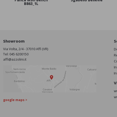
B863_1L
Showroom
S
Via Volta, 2/4 - 37010 Affi (VR)
D
Tel:
045 6200150
R
affi@azzolini.it
C
I
I
V
w
w
google maps >