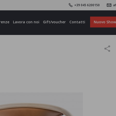
+39 045 6200150
af
renze
Lavora con noi
Gift/voucher
Contatti
Nuovo Sho