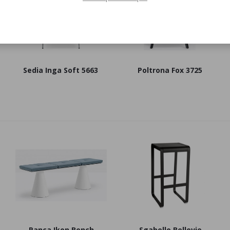
Sedia Inga Soft 5663
Poltrona Fox 3725
Panca Ikon Bench
Sgabello Bellevie