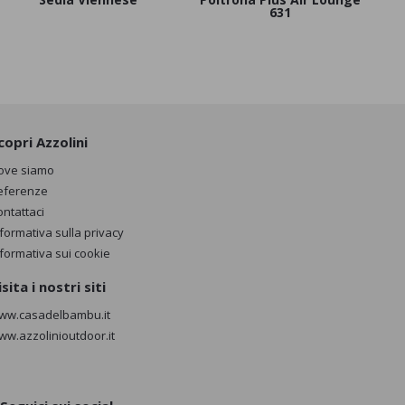
631
copri Azzolini
ove siamo
eferenze
ontattaci
nformativa sulla privacy
nformativa sui cookie
isita i nostri siti
ww.casadelbambu.it
ww.azzolinioutdoor.it