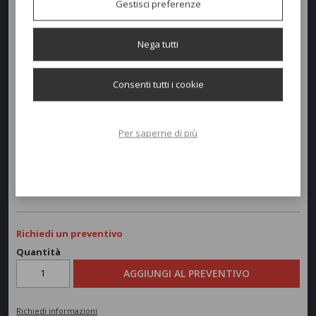
Gestisci preferenze
Nega tutti
Dimensioni e peso
Consenti tutti i cookie
Larghezza:
50cm
Profondità:
52cm
Per saperne di più
Altezza:
80-45cm
Peso:
6,1kg
Richiedi un preventivo
Quantità
AGGIUNGI AL PREVENTIVO
Richiedi informazioni