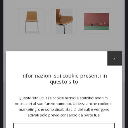
x
Informazioni sui cookie presenti in
questo sito
Questo sito utilizza cookie tecnici e statistici anonimi,
Sedia
INGA SOFT
, la scocca è imbottita e rivestita in cuoio naturale o
rigenerato, gambe in tubo d'acciaio Ø16mm con finitura Cormata,
necessari al suo funzionamento. Utilizza anche cookie di
Ottone anticato o Verniciata.
marketing, che sono disabilitati di default e vengono
attivati solo previo consenso da parte tua.