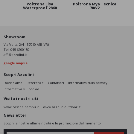
Poltrona Lisa
Poltrona Mya Tecnica
Polt
Waterproof 2860
706/2
c
Showroom
Via Volta, 2/4 - 37010 Affi (VR)
Tel:
045 6200150
affi@azzolini.it
google maps >
Scopri Azzolini
Dove siamo
Referenze
Contattaci
Informativa sulla privacy
Informativa sui cookie
Visita i nostri siti
www.casadelbambu.it
www.azzolinioutdoor.it
Newsletter
Scopri le nostre ultime novità e le promozioni del momento