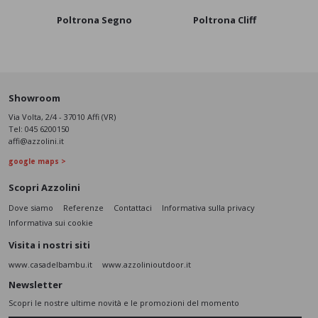
Poltrona Segno
Poltrona Cliff
Po
Showroom
Via Volta, 2/4 - 37010 Affi (VR)
Tel:
045 6200150
affi@azzolini.it
google maps >
Scopri Azzolini
Dove siamo
Referenze
Contattaci
Informativa sulla privacy
Informativa sui cookie
Visita i nostri siti
www.casadelbambu.it
www.azzolinioutdoor.it
Newsletter
Scopri le nostre ultime novità e le promozioni del momento