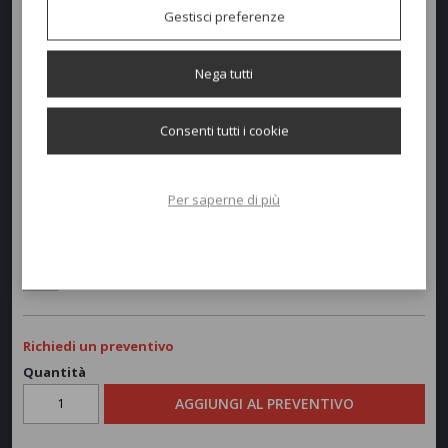
Gestisci preferenze
Nega tutti
Dimensioni e peso
Consenti tutti i cookie
Larghezza:
71cm
Profondità:
75cm
Per saperne di più
Altezza:
98-43cm
Peso:
9,7kg
Richiedi un preventivo
Quantità
AGGIUNGI AL PREVENTIVO