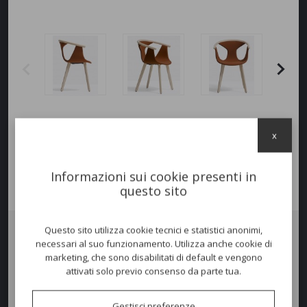
x
Informazioni sui cookie presenti in
questo sito
Questo sito utilizza cookie tecnici e statistici anonimi,
necessari al suo funzionamento. Utilizza anche cookie di
Poltrona
FOX SOFT
. Scocca sottile sagomata in polipropilene
marketing, che sono disabilitati di default e vengono
rinforzato con fibre di vetro, imbottita in poliuretano espanso e
attivati solo previo consenso da parte tua.
rivestita in tessuto, è incassata in un profilo in frassino curvato e
arrotondato nelle sue estremità. La versatilità e la funzionalità di Fox
imbottita è accentuata dagli ulteriori abbinamenti cromatici tra il legno
Gestisci preferenze