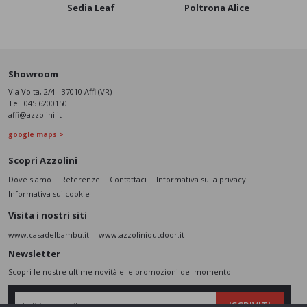
Sedia Leaf
Poltrona Alice
Di
Showroom
Via Volta, 2/4 - 37010 Affi (VR)
Tel:
045 6200150
affi@azzolini.it
google maps >
Scopri Azzolini
Dove siamo
Referenze
Contattaci
Informativa sulla privacy
Informativa sui cookie
Visita i nostri siti
www.casadelbambu.it
www.azzolinioutdoor.it
Newsletter
Scopri le nostre ultime novità e le promozioni del momento
ISCRIVITI