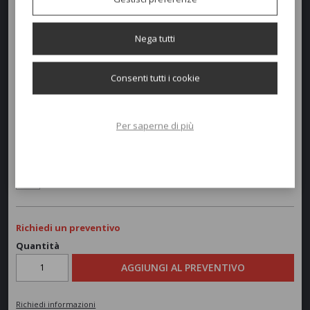
e il rivestimento della scocca, combinati a gambe in frassino colore
sbiancato o nero.
Nega tutti
Dimensioni e peso
Consenti tutti i cookie
Larghezza:
60cm
Profondità:
53cm
Per saperne di più
Altezza:
79-46cm
Peso:
5,5kg
Richiedi un preventivo
Quantità
AGGIUNGI AL PREVENTIVO
Richiedi informazioni