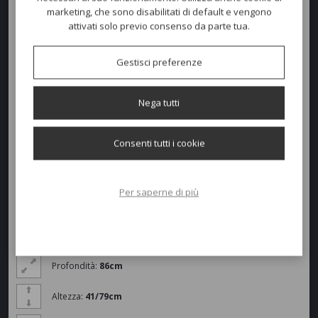
superficie.
marketing, che sono disabilitati di default e vengono
L'intreccio è sostituito da una struttura in alluminio estruso,
attivati solo previo consenso da parte tua.
pressofuso e laminato a vista. Le linee si ammorbidiscono rendendo
Ria Soft ultra confortevole, sia nell'uso contract che residenziale.
La cuscineria è totalmente sfoderabile con una vasta gamma di
Gestisci preferenze
colori in tessuti Standard oppure Waterproof.
La collezione Ria Soft è composta da: divano a due posti oppure da
Nega tutti
tre posti.
Consenti tutti i cookie
Colori disponibili
Per saperne di più
Dimensioni e peso
Larghezza:
96cm
Profondità:
86cm
Altezza:
41/79cm