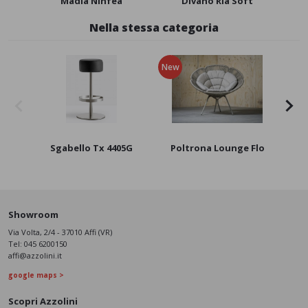
Madia Ninfea
Divano Ria Soft
Nella stessa categoria
New
Sgabello Tx 4405G
Poltrona Lounge Flo
P
Showroom
Via Volta, 2/4 - 37010 Affi (VR)
Tel:
045 6200150
affi@azzolini.it
google maps >
Scopri Azzolini