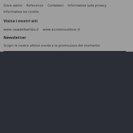
Dove siamo
Referenze
Contattaci
Informativa sulla privacy
Informativa sui cookie
Visita i nostri siti
www.casadelbambu.it
www.azzolinioutdoor.it
Newsletter
Scopri le nostre ultime novità e le promozioni del momento
ISCRIVITI
L’interessato,
letta l'informativa
dichiara di aver compreso le finalità e le modalità
del trattamento ivi descritte e presta il suo consenso al trattamento e alla
comunicazione dei dati personali per i fini di marketing
Seguici sui social
Azzolini SRL - P.IVA 01802860237 - Cap. Sociale 110.000 € - REA