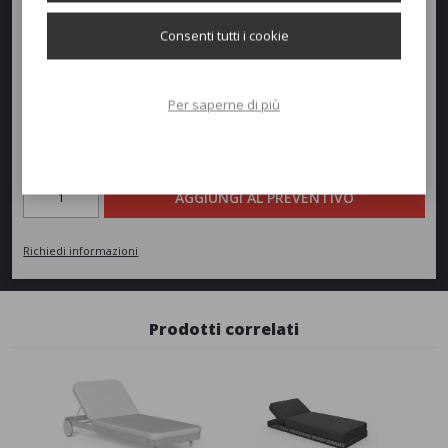
Altezza:
36cm
Consenti tutti i cookie
Peso:
32kg
Per saperne di più
Richiedi un preventivo
Quantità
AGGIUNGI AL PREVENTIVO
Richiedi informazioni
Prodotti correlati