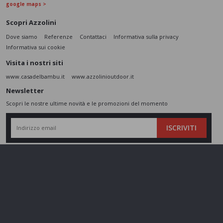
google maps >
Scopri Azzolini
Dove siamo
Referenze
Contattaci
Informativa sulla privacy
Informativa sui cookie
Visita i nostri siti
www.casadelbambu.it
www.azzolinioutdoor.it
Newsletter
Scopri le nostre ultime novità e le promozioni del momento
ISCRIVITI
L’interessato,
letta l'informativa
dichiara di aver compreso le finalità e le modalità
del trattamento ivi descritte e presta il suo consenso al trattamento e alla
comunicazione dei dati personali per i fini di marketing
Seguici sui social