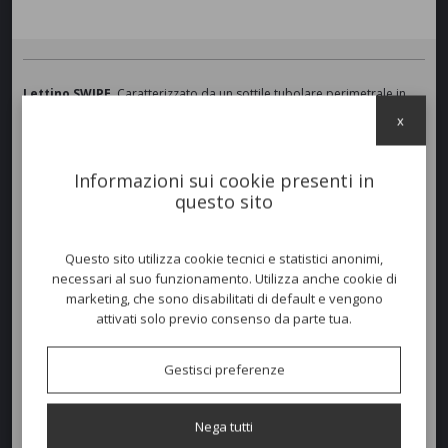
Lettino SWIPE
. Caratterizzato da un sottile tubolare perimetrale in
alluminio verniciato a polvere finitura
Antracite
,
Bianco
oppure
x
Blue
. Tessuto textilene e cuscinone outdoor impreziosiscono il lettino
Prendi-sole. Sistema di
reclinazione a scomparsa
. Imbottitura in
quick dry foam per rapida asciugatura. Rivestimento tessuto outdoor
Informazioni sui cookie presenti in
del cuscino in Warm White (C53), Mouse Grey (C160) e True Navy Blue
questo sito
(C161).
Micro ruote
poste retro il lettino per un facile spostamento.
Questo sito utilizza cookie tecnici e statistici anonimi,
Colori disponibili
necessari al suo funzionamento. Utilizza anche cookie di
marketing, che sono disabilitati di default e vengono
attivati solo previo consenso da parte tua.
Dimensioni e peso
Gestisci preferenze
Larghezza:
87cm
Nega tutti
Profondità:
205cm