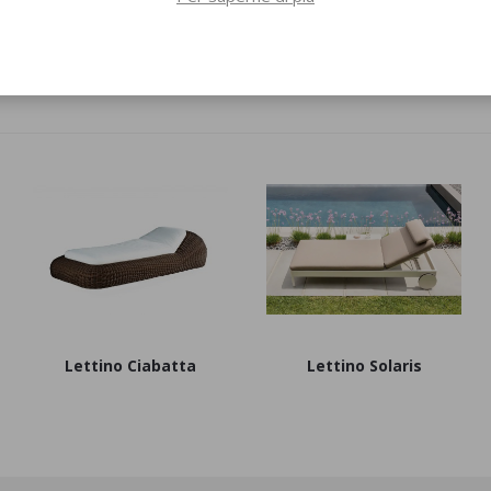
Salotto Itaca Modulare
Coffee Table Itaca
Lettino Ciabatta
Lettino Solaris