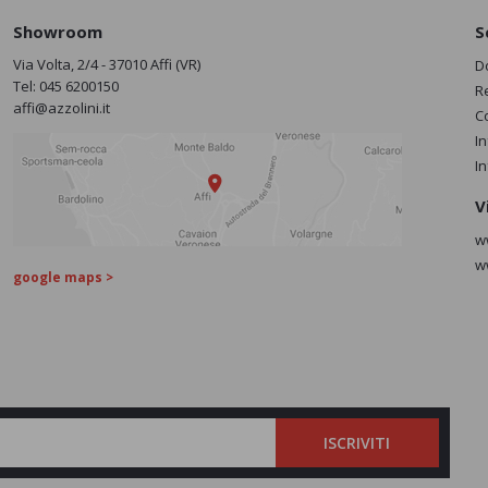
Showroom
S
Via Volta, 2/4 - 37010 Affi (VR)
D
Tel:
045 6200150
R
affi@azzolini.it
C
I
I
V
w
w
google maps >
ISCRIVITI