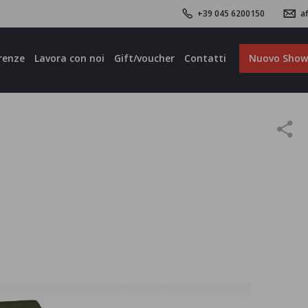
+39 045 6200150
af
renze
Lavora con noi
Gift/voucher
Contatti
Nuovo Sho