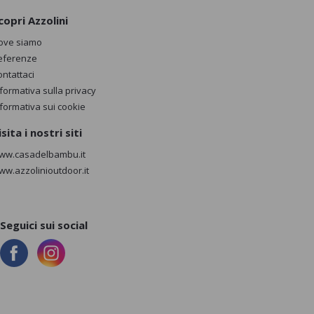
copri Azzolini
ove siamo
eferenze
ontattaci
nformativa sulla privacy
nformativa sui cookie
isita i nostri siti
ww.casadelbambu.it
ww.azzolinioutdoor.it
Seguici sui social