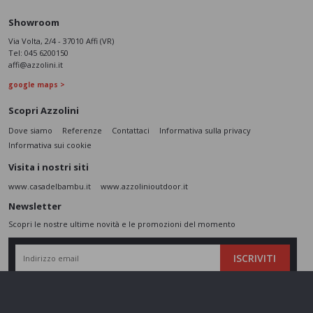
Showroom
Via Volta, 2/4 - 37010 Affi (VR)
Tel:
045 6200150
affi@azzolini.it
google maps >
Scopri Azzolini
Dove siamo
Referenze
Contattaci
Informativa sulla privacy
Informativa sui cookie
Visita i nostri siti
www.casadelbambu.it
www.azzolinioutdoor.it
Newsletter
Scopri le nostre ultime novità e le promozioni del momento
ISCRIVITI
L’interessato,
letta l'informativa
dichiara di aver compreso le finalità e le modalità
del trattamento ivi descritte e presta il suo consenso al trattamento e alla