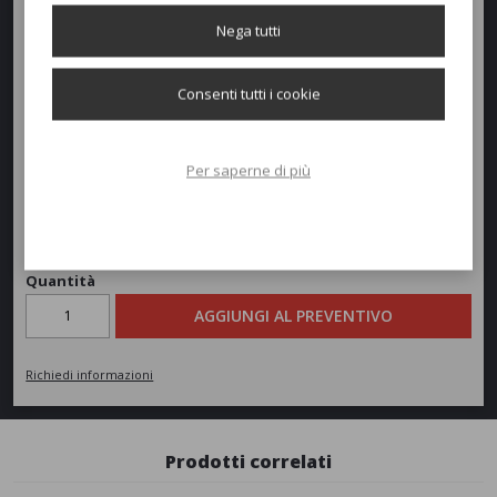
Larghezza:
63cm
Nega tutti
Profondità:
105cm
Consenti tutti i cookie
Altezza:
75cm
Per saperne di più
Peso:
8,5kg
Richiedi un preventivo
Quantità
AGGIUNGI AL PREVENTIVO
Richiedi informazioni
Prodotti correlati