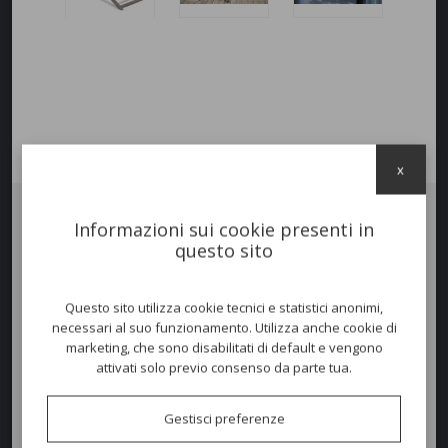
x
Informazioni sui cookie presenti in
Sdraio
SUNSET
con struttura in Fiberglass e alluminio, rivestimento
questo sito
seduta-schienale in tessuto tecnico trattato per uso esterno. Schienale
reclinabile 3 posizioni. Adatto per uso contract e residenziale a bordo
piscina o all'aperto.
Pieghevole
.
Questo sito utilizza cookie tecnici e statistici anonimi,
necessari al suo funzionamento. Utilizza anche cookie di
marketing, che sono disabilitati di default e vengono
Colori disponibili
attivati solo previo consenso da parte tua.
Gestisci preferenze
Dimensioni e peso