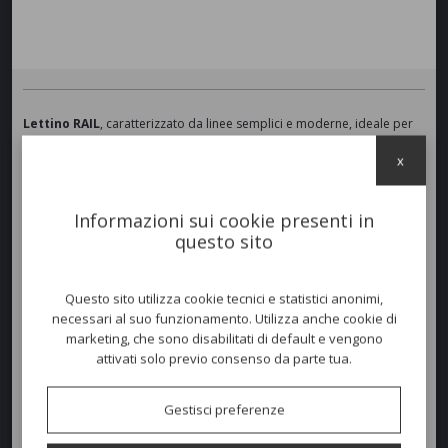
Lettino RAIL
, caratterizzato da linee semplici e moderne, ideale per
godersi momenti di relax in terrazza, in
giardino
o a
bordo piscina
.
x
La struttura in
alluminio verniciato
è caratterizzata da quattro
gambe in
acciaio inox
inclinate dal taglio obliquo. La seduta e lo
schienale sono in rete tessile impermeabile. Lo schienale
regolabile
Informazioni sui cookie presenti in
si solleva dalla struttura definendo l’inclinazione e dando vita ad un
vano porta oggetti. Disponibile cuscino in poliuretano espanso
questo sito
drenante rivestito in tessuto idrorepellente e resistente ai raggi UV.
SCHEDA TECNICA
Questo sito utilizza cookie tecnici e statistici anonimi,
necessari al suo funzionamento. Utilizza anche cookie di
marketing, che sono disabilitati di default e vengono
Colori disponibili
attivati solo previo consenso da parte tua.
Gestisci preferenze
Dimensioni e peso