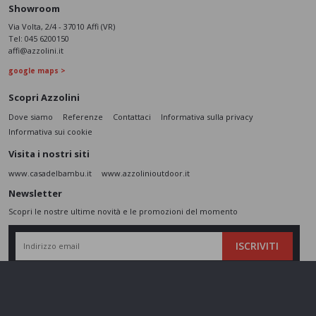
Showroom
Via Volta, 2/4 - 37010 Affi (VR)
Tel:
045 6200150
affi@azzolini.it
google maps >
Scopri Azzolini
Dove siamo
Referenze
Contattaci
Informativa sulla privacy
Informativa sui cookie
Visita i nostri siti
www.casadelbambu.it
www.azzolinioutdoor.it
Newsletter
Scopri le nostre ultime novità e le promozioni del momento
ISCRIVITI
L’interessato,
letta l'informativa
dichiara di aver compreso le finalità e le modalità
del trattamento ivi descritte e presta il suo consenso al trattamento e alla
comunicazione dei dati personali per i fini di marketing