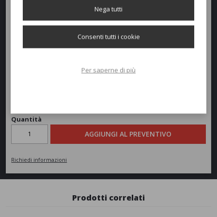
Larghezza:
180cm
Nega tutti
Profondità:
72,5cm
Consenti tutti i cookie
Altezza:
30,5/78,8cm
Per saperne di più
Peso:
13kg
Richiedi un preventivo
Quantità
AGGIUNGI AL PREVENTIVO
Richiedi informazioni
Prodotti correlati