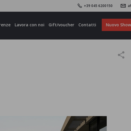
+39 045 6200150
af
renze
Lavora con noi
Gift/voucher
Contatti
Nuovo Sho