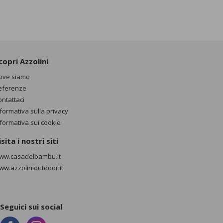
copri Azzolini
ove siamo
eferenze
ontattaci
nformativa sulla privacy
nformativa sui cookie
isita i nostri siti
ww.casadelbambu.it
ww.azzolinioutdoor.it
Seguici sui social