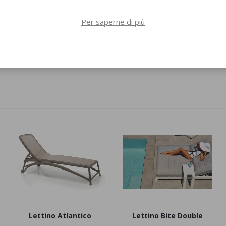
Per saperne di più
Lettino Snooze
Lettino Yard
Lettino Atlantico
Lettino Bite Double