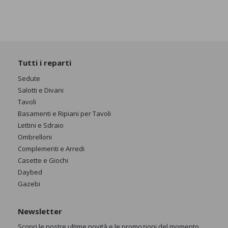
Tutti i reparti
Sedute
Salotti e Divani
Tavoli
Basamenti e Ripiani per Tavoli
Lettini e Sdraio
Ombrelloni
Complementi e Arredi
Casette e Giochi
Daybed
Gazebi
Newsletter
Scopri le nostre ultime novità e le promozioni del momento