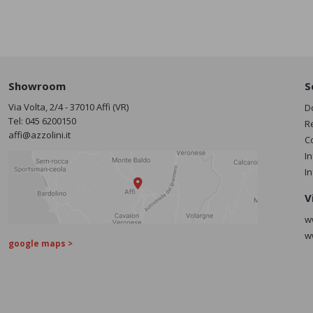
Showroom
S
Via Volta, 2/4 - 37010 Affi (VR)
D
Tel:
045 6200150
R
affi@azzolini.it
C
I
I
V
w
w
google maps >