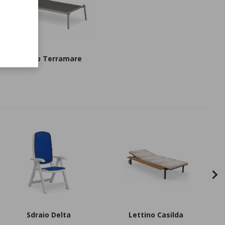
Lettino Terramare
Sdraio Delta
Lettino Casilda