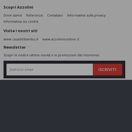
Scopri Azzolini
Dove siamo
Referenze
Contattaci
Informativa sulla privacy
Informativa sui cookie
Visita i nostri siti
www.casadelbambu.it
www.azzolinioutdoor.it
Newsletter
Scopri le nostre ultime novità e le promozioni del momento
ISCRIVITI
L’interessato,
letta l'informativa
dichiara di aver compreso le finalità e le modalità
del trattamento ivi descritte e presta il suo consenso al trattamento e alla
comunicazione dei dati personali per i fini di marketing
Seguici sui social