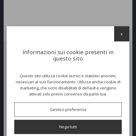
x
Informazioni sui cookie presenti in
questo sito
Lettino
CLOE
con struttura in Poleasy, materiale plastico, privo al 99%
di porosità superficiali. Studiato per una collocazione in ambienti
esterni, resistendo all’acqua ed ai raggi UV. Le sue curve morbide,
suadenti e mai esasperanti, sono l’estrema sintesi di questo lettino che
Questo sito utilizza cookie tecnici e statistici anonimi,
danno comfort ed un alto livello di benessere.
necessari al suo funzionamento. Utilizza anche cookie di
marketing, che sono disabilitati di default e vengono
attivati solo previo consenso da parte tua.
Dimensioni e peso
Gestisci preferenze
Larghezza:
69cm
Profondità:
220cm
Nega tutti