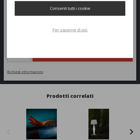
Altezza:
54cm
Consenti tutti i cookie
Peso:
22kg
Per saperne di più
Richiedi un preventivo
Quantità
AGGIUNGI AL PREVENTIVO
Richiedi informazioni
Prodotti correlati