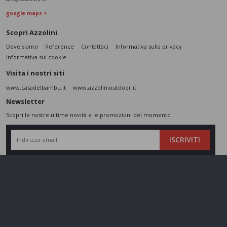
google maps >
Scopri Azzolini
Dove siamo
Referenze
Contattaci
Informativa sulla privacy
Informativa sui cookie
Visita i nostri siti
www.casadelbambu.it
www.azzolinioutdoor.it
Newsletter
Scopri le nostre ultime novità e le promozioni del momento
ISCRIVITI
L’interessato,
letta l'informativa
dichiara di aver compreso le finalità e le modalità
del trattamento ivi descritte e presta il suo consenso al trattamento e alla
comunicazione dei dati personali per i fini di marketing
Seguici sui social