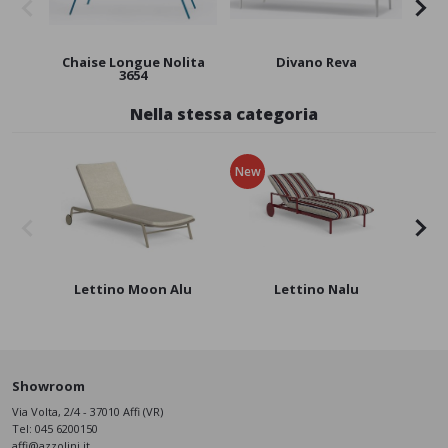
Chaise Longue Nolita
Divano Reva
Pol
3654
Nella stessa categoria
New
Lettino Moon Alu
Lettino Nalu
Showroom
Via Volta, 2/4 - 37010 Affi (VR)
Tel:
045 6200150
affi@azzolini.it