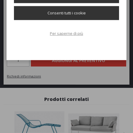
Altezza:
30cm
Consenti tutti i cookie
Peso:
26,5kg
Per saperne di più
Richiedi un preventivo
Quantità
AGGIUNGI AL PREVENTIVO
Richiedi informazioni
Prodotti correlati