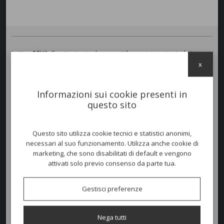
Lettino
REVA
. Caratterizzato da una sottile cornice perimetrale in
estruso di alluminio sorretta alle estremità da quattro gambe
x
affusolate in pressofusione d’alluminio, con schienale reclinabile che si
solleva dalla struttura permettendo di definire l’inclinazione più
confortevole.
Informazioni sui cookie presenti in
questo sito
SCHEDA TECNICA
Questo sito utilizza cookie tecnici e statistici anonimi,
Colori disponibili
necessari al suo funzionamento. Utilizza anche cookie di
marketing, che sono disabilitati di default e vengono
attivati solo previo consenso da parte tua.
Dimensioni e peso
Gestisci preferenze
Larghezza:
195cm
Nega tutti
Profondità:
77cm