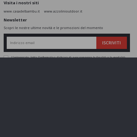
Visita i nostri siti
www.casadelbambu.it
www.azzolinioutdoor.it
Newsletter
Scopri le nostre ultime novità e le promozioni del momento
ISCRIVITI
L’interessato,
letta l'informativa
dichiara di aver compreso le finalità e le modalità
del trattamento ivi descritte e presta il suo consenso al trattamento e alla
comunicazione dei dati personali per i fini di marketing
Seguici sui social
Azzolini SRL - P.IVA 01802860237 - Cap. Sociale 110.000 € - REA
VR197974 -
gestisci cookie
Made by