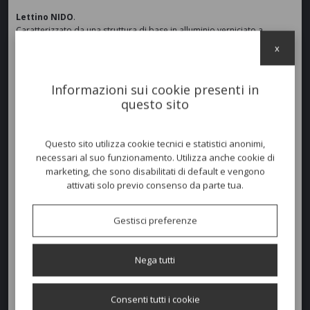
Lettino NIDO
.
Caratterizzato da una struttura di base in alluminio verniciato a
polvere in colore
grafite
(A14).
x
La struttura di schienali e braccioli, anch’essa costituita da una
struttura interna in alluminio, è rivestita da un intreccio di fibre di
midollino sintetico nella colorazione
beige
(R50).
Informazioni sui cookie presenti in
Cuscineria con imbottitura realizzata in dralon e rivestita con tessuti
questo sito
studiati per l’outdoor in
Inkas White
(C61).
Questo sito utilizza cookie tecnici e statistici anonimi,
Dimensioni e peso
necessari al suo funzionamento. Utilizza anche cookie di
marketing, che sono disabilitati di default e vengono
Larghezza:
222cm
attivati solo previo consenso da parte tua.
Profondità:
95cm
Gestisci preferenze
Altezza:
57/38cm
Nega tutti
Peso:
29kg
Consenti tutti i cookie