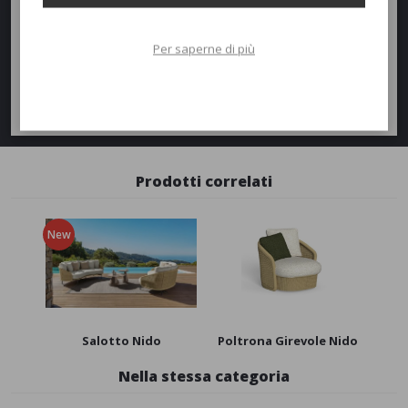
Richiedi un preventivo
Quantità
Per saperne di più
AGGIUNGI AL PREVENTIVO
Richiedi informazioni
Prodotti correlati
New
Salotto Nido
Poltrona Girevole Nido
Nella stessa categoria