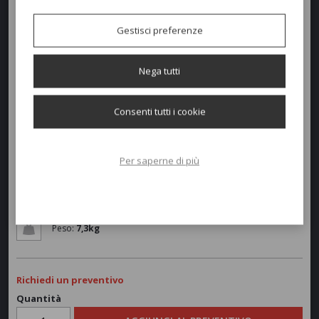
Combinazione di confort e design racchiusi in questa collezione.
Gestisci preferenze
Colori disponibili
Nega tutti
Consenti tutti i cookie
Dimensioni e peso
Larghezza:
54cm
Per saperne di più
Profondità:
62cm
Altezza:
45/83,5cm
Peso:
7,3kg
Richiedi un preventivo
Quantità