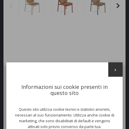
x
Sedia TWINS
Informazioni sui cookie presenti in
La nuova linea Twins si compone di una ampia gamma di articoli, dal
questo sito
dining fino al living.
In questo caso è la combinazione di alluminio verniciato con inserti in
doghe di Teak certificato FSC®.
Questo sito utilizza cookie tecnici e statistici anonimi,
Rendendo questo mix sofisticato e accattivante.
necessari al suo funzionamento. Utilizza anche cookie di
La linea Twins viene realizzata anche interamente in Teak sempre
marketing, che sono disabilitati di default e vengono
certificato FSC®.
attivati solo previo consenso da parte tua.