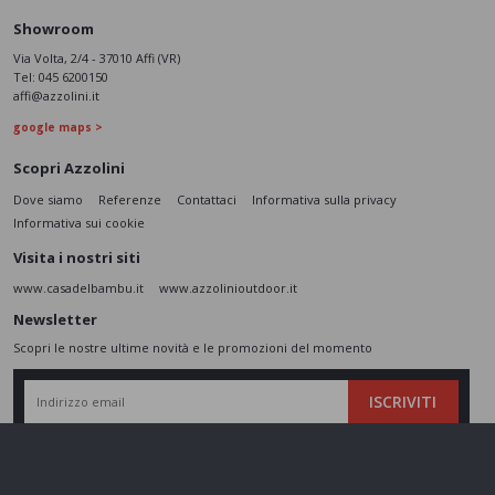
Showroom
Via Volta, 2/4 - 37010 Affi (VR)
Tel:
045 6200150
affi@azzolini.it
google maps >
Scopri Azzolini
Dove siamo
Referenze
Contattaci
Informativa sulla privacy
Informativa sui cookie
Visita i nostri siti
www.casadelbambu.it
www.azzolinioutdoor.it
Newsletter
Scopri le nostre ultime novità e le promozioni del momento
ISCRIVITI
L’interessato,
letta l'informativa
dichiara di aver compreso le finalità e le modalità
del trattamento ivi descritte e presta il suo consenso al trattamento e alla
comunicazione dei dati personali per i fini di marketing