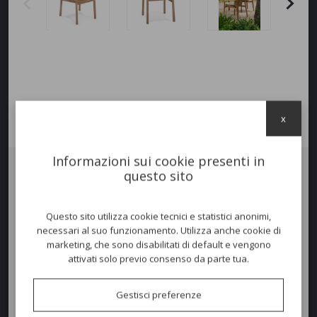
x
Informazioni sui cookie presenti in
questo sito
Sedia TWINS Teak
La nuova linea Twins si compone di una ampia gamma di articoli, dal
Questo sito utilizza cookie tecnici e statistici anonimi,
dining fino al living.
necessari al suo funzionamento. Utilizza anche cookie di
I materiali sono il solo Teak certificato FSC® oppure la combinazione
marketing, che sono disabilitati di default e vengono
di alluminio verniciato e Teak.
attivati solo previo consenso da parte tua.
Combinazione di confort e design racchiusi in questa collezione.
Gestisci preferenze
Dimensioni e peso