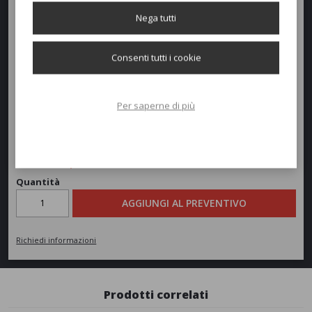
Nega tutti
Larghezza:
54cm
Profondità:
62cm
Consenti tutti i cookie
Altezza:
45/83,5cm
Per saperne di più
Peso:
7,4kg
Richiedi un preventivo
Quantità
AGGIUNGI AL PREVENTIVO
Richiedi informazioni
Prodotti correlati