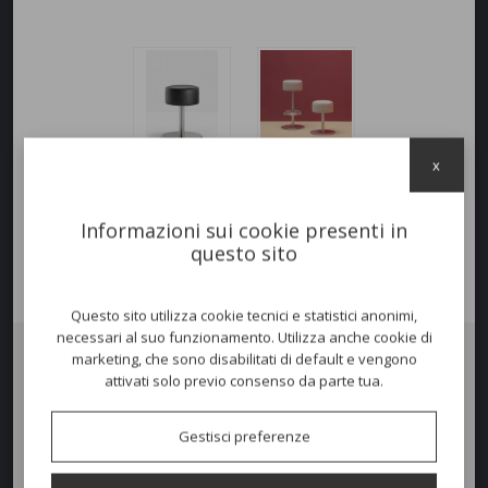
x
Informazioni sui cookie presenti in
questo sito
Questo sito utilizza cookie tecnici e statistici anonimi,
necessari al suo funzionamento. Utilizza anche cookie di
marketing, che sono disabilitati di default e vengono
attivati solo previo consenso da parte tua.
Sgabello
TX
con struttura con base centrale in
acciaio inox lucido o
satino
. Seduta girevole imbottita e rivestita in tessuto, ecopelle e vera
pelle.
Altezza seduta 50cm.
Gestisci preferenze