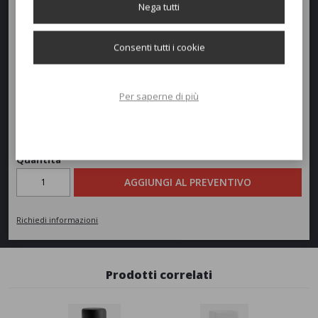
Dimensioni e peso
Nega tutti
Altezza:
50cm
Consenti tutti i cookie
Diametro:
40cm
Peso:
10kg
Per saperne di più
Richiedi un preventivo
Quantità
AGGIUNGI AL PREVENTIVO
Richiedi informazioni
Prodotti correlati