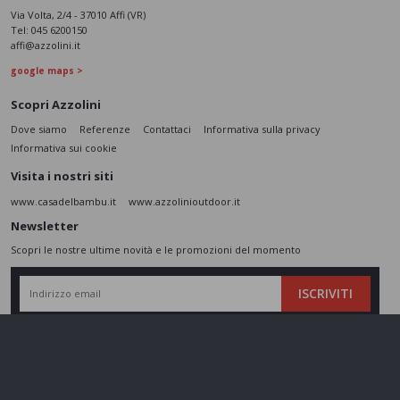
Via Volta, 2/4 - 37010 Affi (VR)
Tel:
045 6200150
affi@azzolini.it
google maps >
Scopri Azzolini
Dove siamo
Referenze
Contattaci
Informativa sulla privacy
Informativa sui cookie
Visita i nostri siti
www.casadelbambu.it
www.azzolinioutdoor.it
Newsletter
Scopri le nostre ultime novità e le promozioni del momento
ISCRIVITI
L’interessato,
letta l'informativa
dichiara di aver compreso le finalità e le modalità
del trattamento ivi descritte e presta il suo consenso al trattamento e alla
comunicazione dei dati personali per i fini di marketing
Seguici sui social