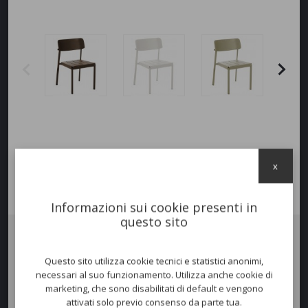
x
Informazioni sui cookie presenti in
questo sito
Sedia
SHINE
in alluminio verniciato opaco per uso esterno.
Questo sito utilizza cookie tecnici e statistici anonimi,
Una linea di arredo perfetto per ambienti indoor/outdoor. Sofa,
necessari al suo funzionamento. Utilizza anche cookie di
poltrone lounge e tavoli bassi vestono con eleganza e stile aree relax
marketing, che sono disabilitati di default e vengono
a bordo piscina. Ideata per soddisfare le esigenze Contract e
attivati solo previo consenso da parte tua.
Residenziali. Impilabile.