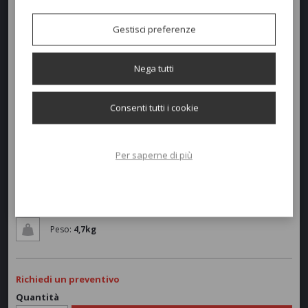
Disponibile anche con seduta in legno di Teak.
Gestisci preferenze
Colori disponibili
Nega tutti
Consenti tutti i cookie
Dimensioni e peso
Larghezza:
50cm
Per saperne di più
Profondità:
55cm
Altezza:
45/78cm
Peso:
4,7kg
Richiedi un preventivo
Quantità