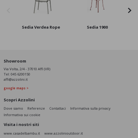
Sedia Verdea Rope
Sedia 1900
Polt
Showroom
Via Volta, 2/4 - 37010 Affi (VR)
Tel:
045 6200150
affi@azzolini.it
google maps >
Scopri Azzolini
Dove siamo
Referenze
Contattaci
Informativa sulla privacy
Informativa sui cookie
Visita i nostri siti
www.casadelbambu.it
www.azzolinioutdoor.it