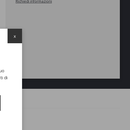
Richiedi informazioni
x
suo
i di