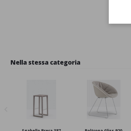
Nella stessa categoria
Sgabello Brera 387
Poltrona Gliss 920