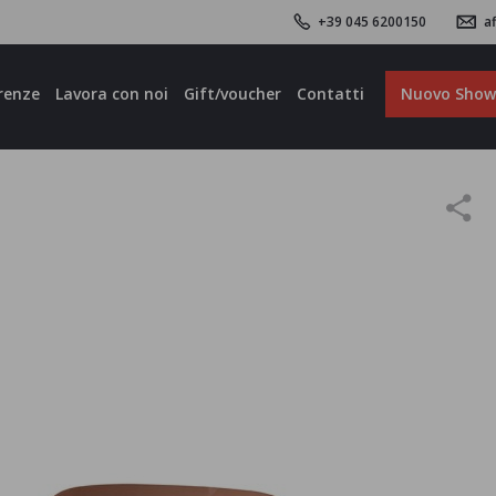
+39 045 6200150
af
renze
Lavora con noi
Gift/voucher
Contatti
Nuovo Sho