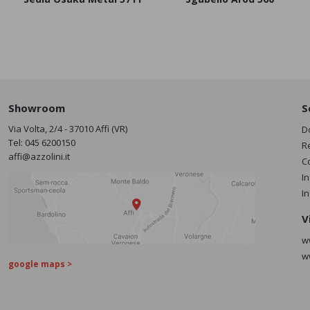
Showroom
S
Via Volta, 2/4 - 37010 Affi (VR)
D
Tel:
045 6200150
R
affi@azzolini.it
C
I
I
V
w
w
google maps >