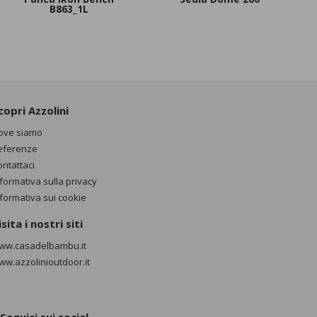
B863_1L
copri Azzolini
ove siamo
eferenze
ontattaci
nformativa sulla privacy
nformativa sui cookie
isita i nostri siti
ww.casadelbambu.it
ww.azzolinioutdoor.it
Seguici sui social