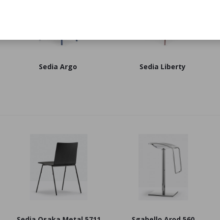
Sedia Argo
Sedia Liberty
Sedia Osaka Metal 5711
Sgabello Arod 560