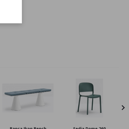
Panca Ikon Bench
Sedia Dome 260