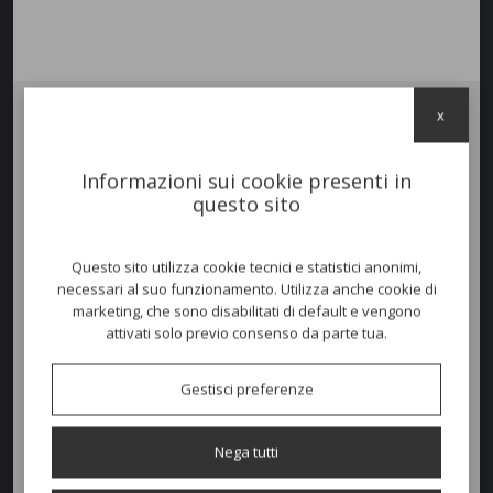
x
Poltrona Lounge
SPOOL
, un fitto susseguirsi di corde, abbracciate ad
una cornice in tubolare metallico dalle linee essenziali e sinuose, crea
Informazioni sui cookie presenti in
l’illusione di una spola per la tessitura. Il risultato è una collezione di
questo sito
arredamento outdoor dal design dirompente, un perfetto equilibrio
tra forza e leggerezza, che non trascura il comfort delle sedute, in
grado di accogliere un’abbondanza di soffici cuscini.
Questo sito utilizza cookie tecnici e statistici anonimi,
necessari al suo funzionamento. Utilizza anche cookie di
marketing, che sono disabilitati di default e vengono
Dimensioni e peso
attivati solo previo consenso da parte tua.
Larghezza:
106cm
Gestisci preferenze
Profondità:
94cm
Altezza:
79-38cm
Nega tutti