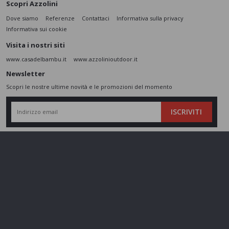
Scopri Azzolini
Dove siamo
Referenze
Contattaci
Informativa sulla privacy
Informativa sui cookie
Visita i nostri siti
www.casadelbambu.it
www.azzolinioutdoor.it
Newsletter
Scopri le nostre ultime novità e le promozioni del momento
ISCRIVITI
L’interessato,
letta l'informativa
dichiara di aver compreso le finalità e le modalità
del trattamento ivi descritte e presta il suo consenso al trattamento e alla
comunicazione dei dati personali per i fini di marketing
Seguici sui social