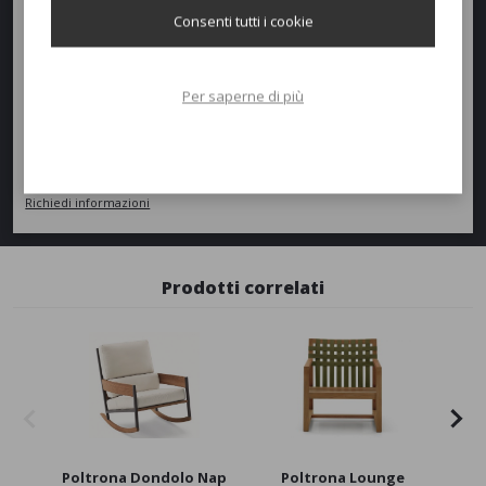
Peso:
19kg
Consenti tutti i cookie
Richiedi un preventivo
Per saperne di più
Quantità
AGGIUNGI AL PREVENTIVO
Richiedi informazioni
Prodotti correlati
Poltrona Dondolo Nap
Poltrona Lounge
Pol