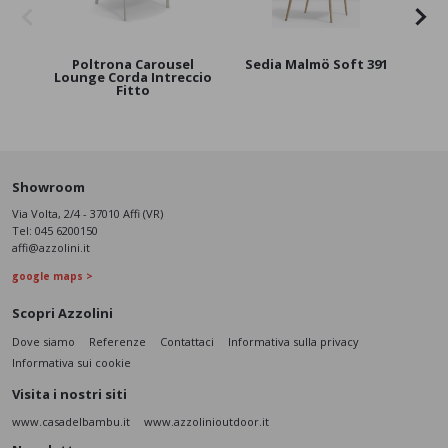
Poltrona Carousel
Sedia Malmö Soft 391
Se
Lounge Corda Intreccio
Fitto
Showroom
Via Volta, 2/4 - 37010 Affi (VR)
Tel:
045 6200150
affi@azzolini.it
google maps >
Scopri Azzolini
Dove siamo
Referenze
Contattaci
Informativa sulla privacy
Informativa sui cookie
Visita i nostri siti
www.casadelbambu.it
www.azzolinioutdoor.it