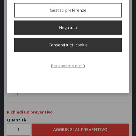
Gestisci preferenze
Nega tutti
Dimensioni e peso
Consenti tutti i cookie
Larghezza:
70cm
Profondità:
64cm
Per saperne di più
Altezza:
74-42cm
Peso:
5.8kg
Richiedi un preventivo
Quantità
AGGIUNGI AL PREVENTIVO