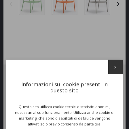
x
Poltroncina
ARA LOUNGE
, naturale estensione della poltrona, in
Informazioni sui cookie presenti in
polipropilene caricato con fibra di vetro, adatta sia per indoor che
questo sito
outdoor. La struttura dello schienale forma nella parte alta una grande
maniglia che ne facilita il sollevamento e lo spostamento e le
conferisce un distinto carattere. Grazie alla forma affusolata delle
Questo sito utilizza cookie tecnici e statistici anonimi,
gambe appare leggera ed elegante, pur essendo robusta e
necessari al suo funzionamento. Utilizza anche cookie di
indeformabile. Impilabile fino a 8 pz.
marketing, che sono disabilitati di default e vengono
attivati solo previo consenso da parte tua.