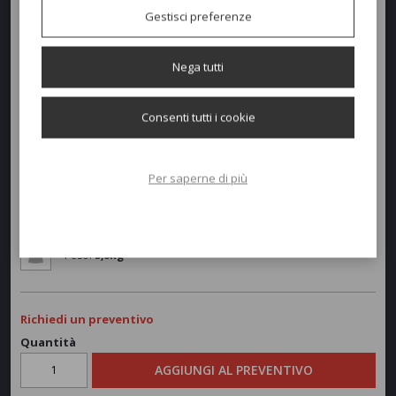
Gestisci preferenze
Nega tutti
Dimensioni e peso
Consenti tutti i cookie
Larghezza:
51cm
Per saperne di più
Profondità:
51cm
Altezza:
78-46cm
Peso:
5,8kg
Richiedi un preventivo
Quantità
AGGIUNGI AL PREVENTIVO