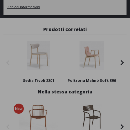
Richiedi informazioni
Prodotti correlati
Sedia Tivoli 2801
Poltrona Malmö Soft 396
Sed
Nella stessa categoria
New