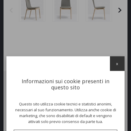
x
Informazioni sui cookie presenti in
questo sito
Sedia
MALMÖ SOFT
. Interamente realizzata in legno di frassino, la
struttura sostiene una scocca in multistrato rivestita in
tessuto
, in
pelle
o
finta pelle
. Diverse colorazioni disponibili.
Questo sito utilizza cookie tecnici e statistici anonimi,
necessari al suo funzionamento. Utilizza anche cookie di
marketing, che sono disabilitati di default e vengono
attivati solo previo consenso da parte tua.