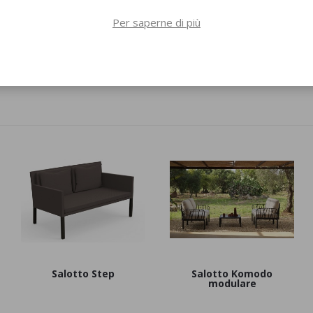
Per saperne di più
Pouf Buddy 212
Pouf Buddy 214
Salotto Step
Salotto Komodo
modulare