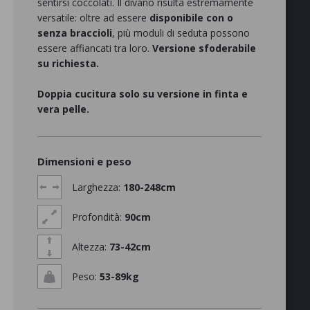
sentirsi coccolati. Il divano risulta estremamente
versatile: oltre ad essere
disponibile con o
senza braccioli
, più moduli di seduta possono
essere affiancati tra loro.
Versione sfoderabile
su richiesta.
Doppia cucitura solo su versione in finta e
vera pelle.
Dimensioni e peso
Larghezza:
180-248cm
Profondità:
90cm
Altezza:
73-42cm
Peso:
53-89kg