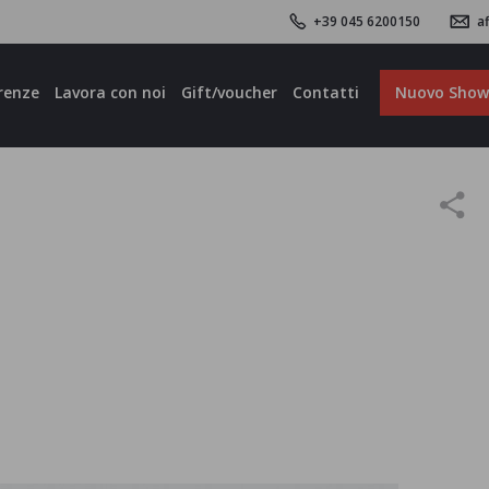
+39 045 6200150
af
renze
Lavora con noi
Gift/voucher
Contatti
Nuovo Sho