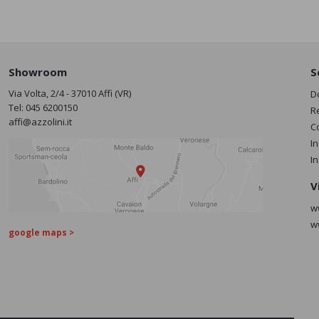
Showroom
S
Via Volta, 2/4 - 37010 Affi (VR)
D
Tel:
045 6200150
R
affi@azzolini.it
C
I
I
V
w
w
google maps >