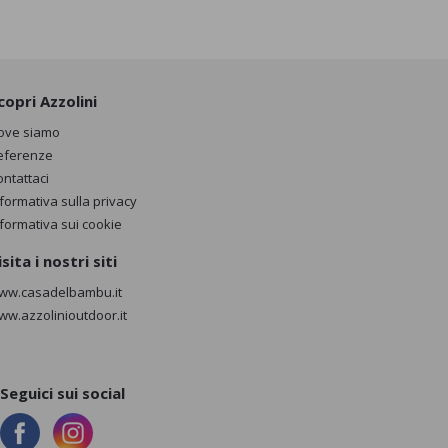
copri Azzolini
ove siamo
eferenze
ontattaci
nformativa sulla privacy
nformativa sui cookie
isita i nostri siti
ww.casadelbambu.it
ww.azzolinioutdoor.it
Seguici sui social