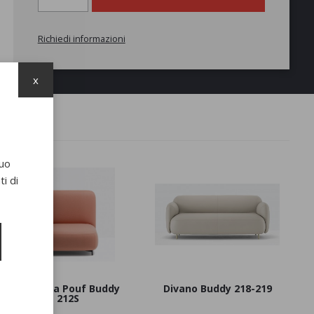
Richiedi informazioni
x
suo
i di
Poltrona Pouf Buddy
Divano Buddy 218-219
212S