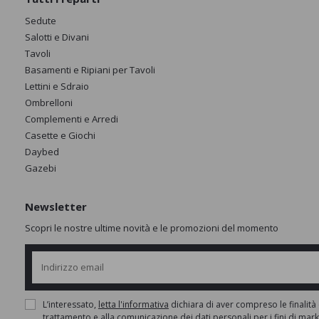
Sedute
Salotti e Divani
Tavoli
Basamenti e Ripiani per Tavoli
Lettini e Sdraio
Ombrelloni
Complementi e Arredi
Casette e Giochi
Daybed
Gazebi
Newsletter
Scopri le nostre ultime novità e le promozioni del momento
L’interessato,
letta l'informativa
dichiara di aver compreso le finalità 
trattamento e alla comunicazione dei dati personali per i fini di mar