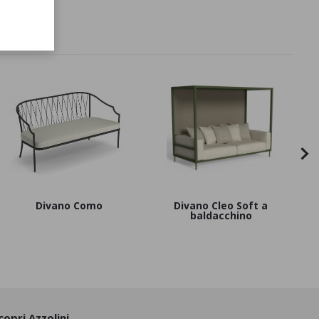
Divano Como
Divano Cleo Soft a
baldacchino
copri Azzolini