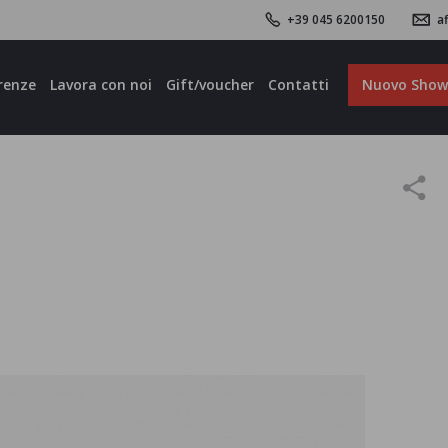
+39 045 6200150
af
renze
Lavora con noi
Gift/voucher
Contatti
Nuovo Sho