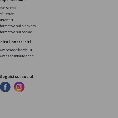
ove siamo
eferenze
ontattaci
nformativa sulla privacy
nformativa sui cookie
isita i nostri siti
ww.casadelbambu.it
ww.azzolinioutdoor.it
Seguici sui social