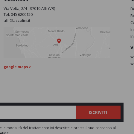
Via Volta, 2/4 - 37010 Affi (VR)
D
Tel:
045 6200150
R
affi@azzolini.it
C
I
I
V
w
w
google maps >
ISCRIVITI
e le modalità del trattamento ivi descritte e presta il suo consenso al
keting