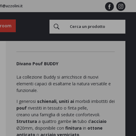
fi@azzolini.it
wroom
Divano Pouf BUDDY
La collezione Buddy si arricchisce di nuovi
elementi capaci di esaltarne la natura versatile e
funzionale.
I generosi
schienali, uniti ai
morbidi imbottiti dei
pouf
rivestiti in tessuto o finta pelle,
creano una famiglia di sedute confortevoli.
Struttura
a quattro gambe
in
tubo d’
acciaio
Ø20mm, disponibile con
finitura
in
ottone
anticato
o
acciaio verniciato
.