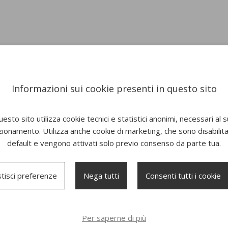
Informazioni sui cookie presenti in questo sito
esto sito utilizza cookie tecnici e statistici anonimi, necessari al 
zionamento. Utilizza anche cookie di marketing, che sono disabilitat
default e vengono attivati solo previo consenso da parte tua.
tisci preferenze
Nega tutti
Consenti tutti i cookie
Pouf Buddy 212
Pouf Buddy 214
Per saperne di più