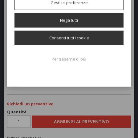
Gestisci preferenze
Intreccio colore Seashell Flat, spessore fettuccia 10mm.
Cuscineria in tessuto acrilico
Sunbrella
.
Nega tutti
Dimensioni e peso
Consenti tutti i cookie
Larghezza:
200cm
Profondità:
200cm
Per saperne di più
Altezza:
200cm
Peso:
107kg
Richiedi un preventivo
Quantità
AGGIUNGI AL PREVENTIVO
Richiedi informazioni