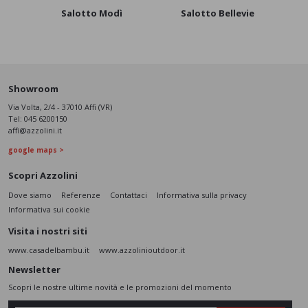
Salotto Modì
Salotto Bellevie
Diva
Showroom
Via Volta, 2/4 - 37010 Affi (VR)
Tel:
045 6200150
affi@azzolini.it
google maps >
Scopri Azzolini
Dove siamo
Referenze
Contattaci
Informativa sulla privacy
Informativa sui cookie
Visita i nostri siti
www.casadelbambu.it
www.azzolinioutdoor.it
Newsletter
Scopri le nostre ultime novità e le promozioni del momento