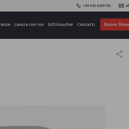
+39 045 6200150
af
renze
Lavora con noi
Gift/voucher
Contatti
Nuovo Sho