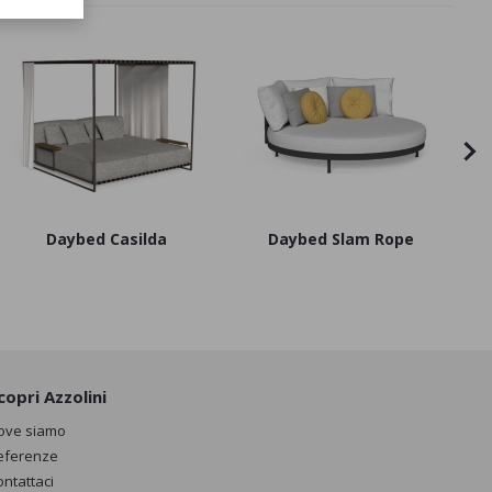
Daybed Casilda
Daybed Slam Rope
copri Azzolini
ove siamo
eferenze
ontattaci