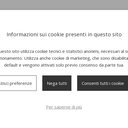
Informazioni sui cookie presenti in questo sito
esto sito utilizza cookie tecnici e statistici anonimi, necessari al 
zionamento. Utilizza anche cookie di marketing, che sono disabilitat
default e vengono attivati solo previo consenso da parte tua.
tisci preferenze
Nega tutti
Consenti tutti i cookie
 Dondolo Nap
Poltrona Lounge Spool
Salotto 
Per saperne di più