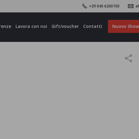
+39 045 6200150
af
renze
Lavora con noi
Gift/voucher
Contatti
Nuovo Sho