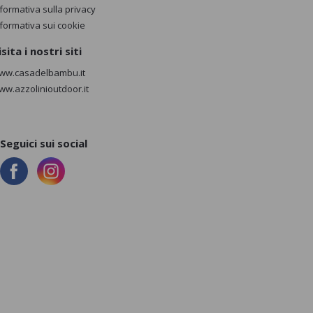
nformativa sulla privacy
nformativa sui cookie
isita i nostri siti
ww.casadelbambu.it
ww.azzolinioutdoor.it
Seguici sui social