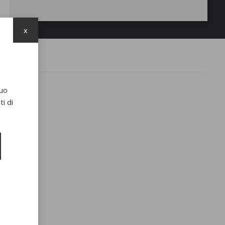
x
suo
i di
Piper