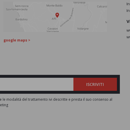
I
I
V
w
w
google maps >
ISCRIVITI
e le modalità del trattamento ivi descritte e presta il suo consenso al
keting