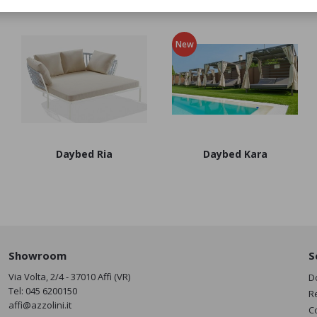
New
Daybed Ria
Daybed Kara
Showroom
S
Via Volta, 2/4 - 37010 Affi (VR)
D
Tel:
045 6200150
R
affi@azzolini.it
C