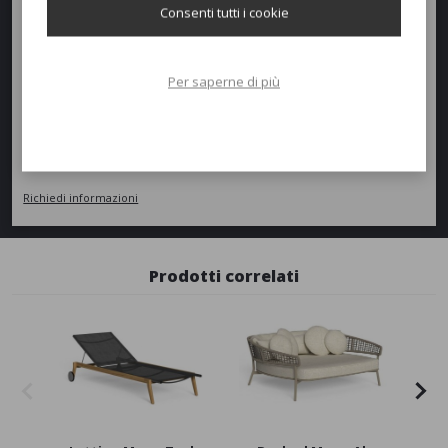
Consenti tutti i cookie
Peso:
30kg
Per saperne di più
Richiedi un preventivo
Quantità
AGGIUNGI AL PREVENTIVO
Richiedi informazioni
Prodotti correlati