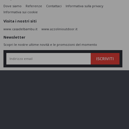
Dove siamo
Referenze
Contattaci
Informativa sulla privacy
Informativa sui cookie
Visita i nostri siti
www.casadelbambu.it
www.azzolinioutdoor.it
Newsletter
Scopri le nostre ultime novità e le promozioni del momento
ISCRIVITI
L’interessato,
letta l'informativa
dichiara di aver compreso le finalità e le modalità
del trattamento ivi descritte e presta il suo consenso al trattamento e alla
comunicazione dei dati personali per i fini di marketing
Seguici sui social
Azzolini SRL - P.IVA 01802860237 - Cap. Sociale 110.000 € - REA