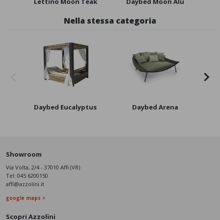
Lettino Moon Teak
Daybed Moon Alu
S
Nella stessa categoria
Daybed Eucalyptus
Daybed Arena
Showroom
Via Volta, 2/4 - 37010 Affi (VR)
Tel:
045 6200150
affi@azzolini.it
google maps >
Scopri Azzolini