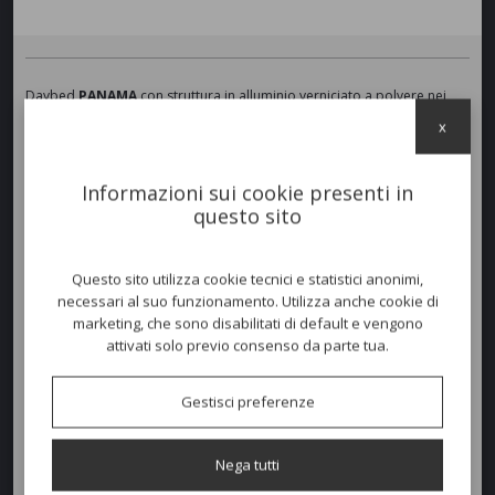
Daybed
PANAMA
con struttura in alluminio verniciato a polvere nei
colori:
Giallo
(A5),
Verde Petrolio
(A6),
Rosso
(A7),
Beige
(A21) o
x
Grafite
(A14). Rivestimento in corda sintetica intrecciata in tinta con la
struttura selezionata. Prodotto confortevole dotato di cuscineria
sfoderabile e lavabile per uso esterno. Ideale a bordo piscina e
Informazioni sui cookie presenti in
ambienti contract di classe all'aperto.
Impilabile
.
questo sito
Colori disponibili
Questo sito utilizza cookie tecnici e statistici anonimi,
necessari al suo funzionamento. Utilizza anche cookie di
marketing, che sono disabilitati di default e vengono
attivati solo previo consenso da parte tua.
Dimensioni e peso
Larghezza:
188cm
Gestisci preferenze
Profondità:
170cm
Nega tutti
Altezza:
40/74cm