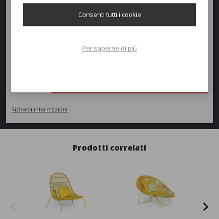
Consenti tutti i cookie
Peso:
18kg
Per saperne di più
Richiedi un preventivo
Quantità
AGGIUNGI AL PREVENTIVO
Richiedi informazioni
Prodotti correlati