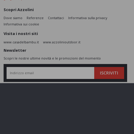
Scopri Azzolini
Dove siamo
Referenze
Contattaci
Informativa sulla privacy
Informativa sui cookie
Visita i nostri siti
www.casadelbambu.it
www.azzolinioutdoor.it
Newsletter
Scopri le nostre ultime novità e le promozioni del momento
ISCRIVITI
L’interessato,
letta l'informativa
dichiara di aver compreso le finalità e le modalità
del trattamento ivi descritte e presta il suo consenso al trattamento e alla
comunicazione dei dati personali per i fini di marketing
Seguici sui social