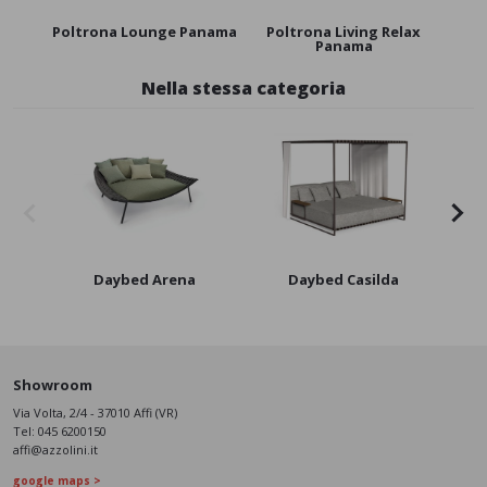
Poltrona Lounge Panama
Poltrona Living Relax
Panama
Nella stessa categoria
New
Daybed Arena
Daybed Casilda
Showroom
Via Volta, 2/4 - 37010 Affi (VR)
Tel:
045 6200150
affi@azzolini.it
google maps >