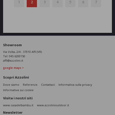
1
2
3
4
5
6
7
Showroom
Via Volta, 2/4 - 37010 Affi (VR)
Tel:
045 6200150
affi@azzolini.it
google maps >
Scopri Azzolini
Dove siamo
Referenze
Contattaci
Informativa sulla privacy
Informativa sui cookie
Visita i nostri siti
www.casadelbambu.it
www.azzolinioutdoor.it
Newsletter