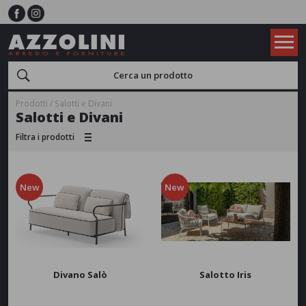
Prodotti
Salotti e Divani
Salotti e Divani
Filtra i prodotti
Utilizzo
Interno
Esterno
New
New
APPLICA
Tipologia
Set completo
Divano singolo
Modulare - Componibile
APPLICA
Divano Salò
Salotto Iris
Materiale
Alluminio