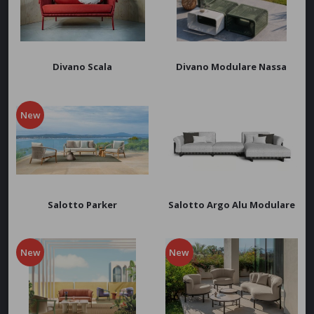
Fermob
Myyour
Unopiù
APPLICA
Divano Scala
Divano Modulare Nassa
New
Salotto Parker
Salotto Argo Alu Modulare
New
New