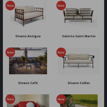
Acciaio - Ferro
New
New
Legno
Fibra sintetica
Imbottito
Materiale Plastico
Textilene e Tessuti tecnici
Divano Antigua
Salotto Saint Martin
APPLICA
Stile
Moderno
Classico
New
New
APPLICA
Marchi
Emu
Fast
Nardi
Talenti
Divano Cafè
Divano Collier
Vermobil
Pedrali
Grosfillex
New
New
Roda