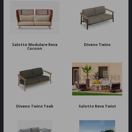
Acciaio - Ferro
Legno
Fibra sintetica
Imbottito
Materiale Plastico
Textilene e Tessuti tecnici
Salotto Modulare Reva
Divano Twins
APPLICA
Stile
Cocoon
Moderno
Classico
APPLICA
Marchi
Emu
Fast
Nardi
Talenti
Divano Twins Teak
Salotto Reva Twist
Vermobil
Pedrali
Grosfillex
Roda