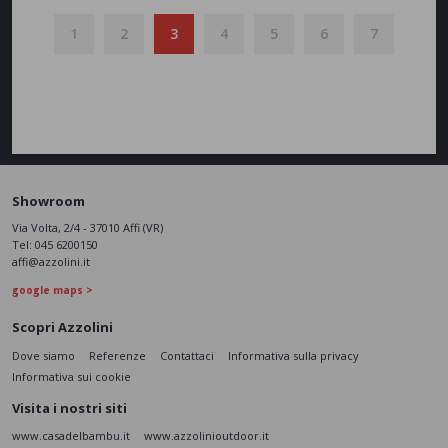
1
2
3
4
5
6
7
Showroom
Via Volta, 2/4 - 37010 Affi (VR)
Tel:
045 6200150
affi@azzolini.it
google maps >
Scopri Azzolini
Dove siamo
Referenze
Contattaci
Informativa sulla privacy
Informativa sui cookie
Visita i nostri siti
www.casadelbambu.it
www.azzolinioutdoor.it