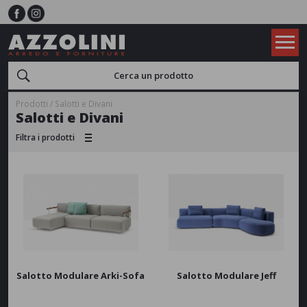
Prodotti
Salotti e Divani
Salotti e Divani
Filtra i prodotti
Utilizzo
Interno
Esterno
APPLICA
Tipologia
Set completo
Divano singolo
Modulare - Componibile
APPLICA
Salotto Modulare Arki-Sofa
Salotto Modulare Jeff
Materiale
Alluminio