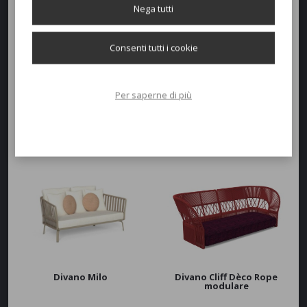
Divano Sunset Comfort
Divano Coral
Nega tutti
Consenti tutti i cookie
New
Per saperne di più
Salotto Coral Modulare
Divano Frame Modulare
Divano Milo
Divano Cliff Dèco Rope
modulare