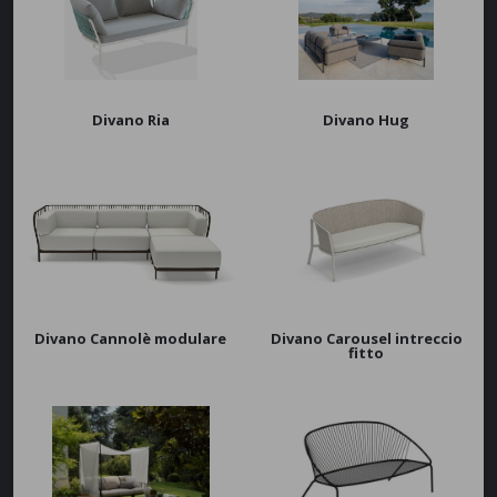
Fermob
Myyour
Unopiù
APPLICA
Divano Ria
Divano Hug
Divano Cannolè modulare
Divano Carousel intreccio
fitto