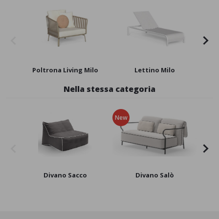
Poltrona Living Milo
Lettino Milo
Nella stessa categoria
New
Divano Sacco
Divano Salò
Div