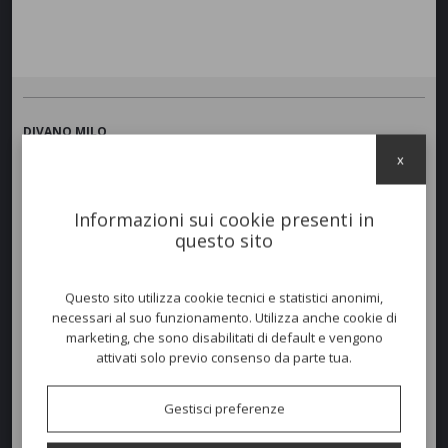
DIVANO MILO
Struttura in alluminio verniciato a polvere per esterno nei
x
colori
bianco
(A12),
tortora
(A13) o
grafite
(A14). Schienali rivestiti
da un intreccio di corde sintetiche colore grigio chiaro (R32) o beige
scuro (R33). Cuscineria seduta e schienale in tessuto studiato per
Informazioni sui cookie presenti in
l'outdoor sfoderabile e lavabile per esterno con imbottitura quick dry
questo sito
foam nei colori bianco caldo (C53), dark grey (C95) o silver (C96W).
ALTRE MISURE DISPONIBILI:
3 posti misura 235x79 h.70 cm
Questo sito utilizza cookie tecnici e statistici anonimi,
necessari al suo funzionamento. Utilizza anche cookie di
marketing, che sono disabilitati di default e vengono
attivati solo previo consenso da parte tua.
Colori disponibili
Gestisci preferenze
Dimensioni e peso