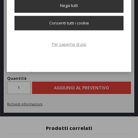
Nega tutti
Larghezza:
165cm
Profondità:
79cm
Consenti tutti i cookie
Altezza:
70cm
Per saperne di più
Peso:
18kg
Richiedi un preventivo
Quantità
AGGIUNGI AL PREVENTIVO
Richiedi informazioni
Prodotti correlati