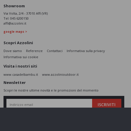
Showroom
Via Volta, 2/4 - 37010 Affi (VR)
Tel:
045 6200150
affi@azzolini.it
google maps >
Scopri Azzolini
Dove siamo
Referenze
Contattaci
Informativa sulla privacy
Informativa sui cookie
Visita i nostri siti
www.casadelbambu.it
www.azzolinioutdoor.it
Newsletter
Scopri le nostre ultime novità e le promozioni del momento
ISCRIVITI
L’interessato,
letta l'informativa
dichiara di aver compreso le finalità e le modalità
del trattamento ivi descritte e presta il suo consenso al trattamento e alla
comunicazione dei dati personali per i fini di marketing