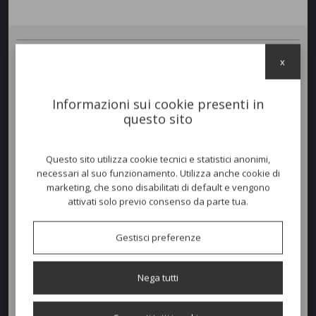
x
Tavolo
CLIP 70
con gamba centrale a 4 razze e piano DurelTOP, in
polipropilene fiberglass trattato anti-UV e colorato in massa.
Comprensivo di piedini regolabili. Smontabile.
Informazioni sui cookie presenti in
questo sito
Colori disponibili
Questo sito utilizza cookie tecnici e statistici anonimi,
necessari al suo funzionamento. Utilizza anche cookie di
marketing, che sono disabilitati di default e vengono
Dimensioni e peso
attivati solo previo consenso da parte tua.
Larghezza:
70cm
Gestisci preferenze
Profondità:
70cm
Nega tutti
Altezza:
75cm
Peso:
11kg