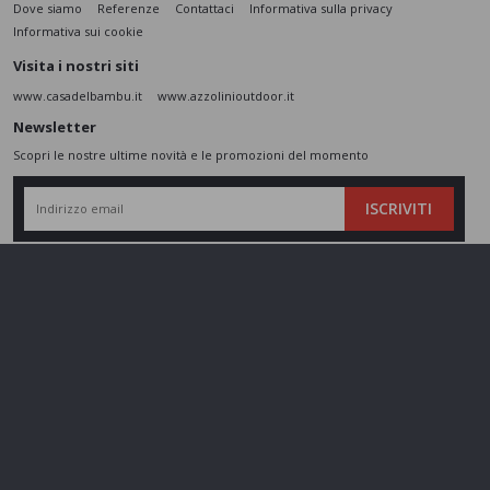
Dove siamo
Referenze
Contattaci
Informativa sulla privacy
Informativa sui cookie
Visita i nostri siti
www.casadelbambu.it
www.azzolinioutdoor.it
Newsletter
Scopri le nostre ultime novità e le promozioni del momento
ISCRIVITI
L’interessato,
letta l'informativa
dichiara di aver compreso le finalità e le modalità
del trattamento ivi descritte e presta il suo consenso al trattamento e alla
comunicazione dei dati personali per i fini di marketing
Seguici sui social
Azzolini SRL - P.IVA 01802860237 - Cap. Sociale 110.000 € - REA
VR197974 -
gestisci cookie