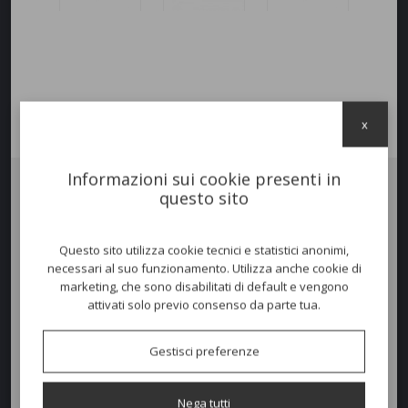
x
Informazioni sui cookie presenti in
questo sito
Tavolo
SPRITZ
. Tavolo con piano liscio, gamba centrale a 3 razze e
doppia altezza
(standard H.73 cm e mini H. 40 cm),
in polipropilene
fiberglass trattato anti-UV e colorato in massa. Dotato di piedini
Questo sito utilizza cookie tecnici e statistici anonimi,
antiscivolo. Finitura opaca.
necessari al suo funzionamento. Utilizza anche cookie di
marketing, che sono disabilitati di default e vengono
attivati solo previo consenso da parte tua.
Colori disponibili
Gestisci preferenze
Dimensioni e peso
Nega tutti