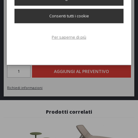
Altezza:
40/76,5cm
Consenti tutti i cookie
Diametro:
60,5cm
Peso:
4,3kg
Per saperne di più
Richiedi un preventivo
Quantità
AGGIUNGI AL PREVENTIVO
Richiedi informazioni
Prodotti correlati