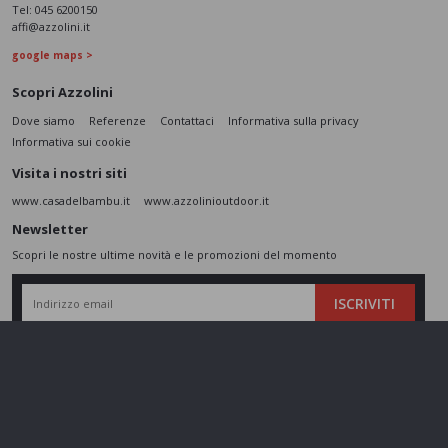
Tel:
045 6200150
affi@azzolini.it
google maps >
Scopri Azzolini
Dove siamo
Referenze
Contattaci
Informativa sulla privacy
Informativa sui cookie
Visita i nostri siti
www.casadelbambu.it
www.azzolinioutdoor.it
Newsletter
Scopri le nostre ultime novità e le promozioni del momento
ISCRIVITI
L’interessato,
letta l'informativa
dichiara di aver compreso le finalità e le modalità
del trattamento ivi descritte e presta il suo consenso al trattamento e alla
comunicazione dei dati personali per i fini di marketing
Seguici sui social