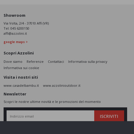
Showroom
Via Volta, 2/4 - 37010 Affi (VR)
Tel:
045 6200150
affi@azzolini.it
google maps >
Scopri Azzolini
Dove siamo
Referenze
Contattaci
Informativa sulla privacy
Informativa sui cookie
Visita i nostri siti
www.casadelbambu.it
www.azzolinioutdoor.it
Newsletter
Scopri le nostre ultime novità e le promozioni del momento
ISCRIVITI
L’interessato,
letta l'informativa
dichiara di aver compreso le finalità e le modalità