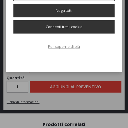
Nega tutti
Dimensioni e peso
Altezza:
50cm
Consenti tutti i cookie
Diametro:
50cm
Per saperne di più
Peso:
3,5kg
Richiedi un preventivo
Quantità
AGGIUNGI AL PREVENTIVO
Richiedi informazioni
Prodotti correlati