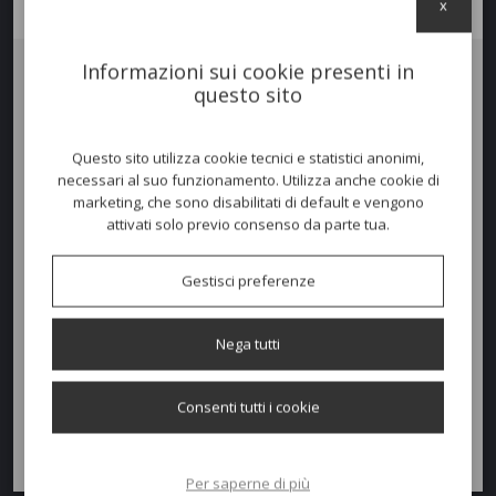
x
Informazioni sui cookie presenti in
questo sito
Tavolo
RETTANGOLARE ARKI-TABLE WOOD
con
gambe in
massello di rovere
, il profilo-cornice in estruso di alluminio e
il
ripiano in stratificato
. Adatto sia per le sale meeting che per le
Questo sito utilizza cookie tecnici e statistici anonimi,
sale da pranzo è disponibile in diverse combinazioni di colori e di
necessari al suo funzionamento. Utilizza anche cookie di
materiali. Disponibile la versione del ripiano con canalina passacavi.
marketing, che sono disabilitati di default e vengono
MISURE DISPONIBILI:
attivati solo previo consenso da parte tua.
100x200 - 100x240 - 120x240 - 100x300 - 120x300 - 120x360 cm.
Gestisci preferenze
Richiedi un preventivo
Nega tutti
Quantità
AGGIUNGI AL PREVENTIVO
Consenti tutti i cookie
Richiedi informazioni
Per saperne di più