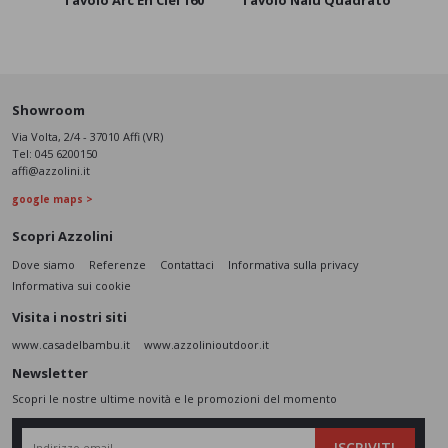
Tavolo Arc En Ciel 160
Tavolo Nalu Quadrato
Tavo
Showroom
Via Volta, 2/4 - 37010 Affi (VR)
Tel:
045 6200150
affi@azzolini.it
google maps >
Scopri Azzolini
Dove siamo
Referenze
Contattaci
Informativa sulla privacy
Informativa sui cookie
Visita i nostri siti
www.casadelbambu.it
www.azzolinioutdoor.it
Newsletter
Scopri le nostre ultime novità e le promozioni del momento
ISCRIVITI